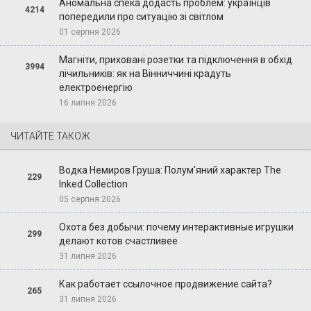
Аномальна спека додасть проблем: українців
4214
попередили про ситуацію зі світлом
01 серпня 2026
Магніти, приховані розетки та підключення в обхід
3994
лічильників: як на Вінниччині крадуть
електроенергію
16 липня 2026
ЧИТАЙТЕ ТАКОЖ
Водка Немиров Груша: Полум'яний характер The
229
Inked Collection
05 серпня 2026
Охота без добычи: почему интерактивные игрушки
299
делают котов счастливее
31 липня 2026
Как работает ссылочное продвижение сайта?
265
31 липня 2026