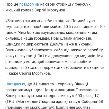
Про це
повідомив
на своїй сторінці у Фейсбук
міський голова Сергій Моргунов.
«Важливо захистити себе та рідних. Повний курс
імунізації вже пройшли майже 20,5 тисяч вінничан. Я -
також. Чим більше імунізованих мешканців - тим
сильніша наша громада. Нові штами агресивні,
швидко поширюються. Дельта - вже в Україні.
Вакциновані убезпечують себе від важкого перебігу,
кажуть науковці. Як і ви, дослухаюсь до медиків. Ми
створили умови, щоб вінничани могли зробити
щеплення. Завдання держави - забезпечити вакцини»,
– каже Сергій Моргунов.
Нагадаємо
, що 31 липня та 1 серпня у Вінниці
працюватимуть два Центри вакцинації населення.
Вони розташуються за адресами: вул. 600-річчя, 17,
(ТРЦ «Мегамолл» Льодова арена) та вул. Соборна, 68
(приміщення Експоцентру). Щеплення роблять