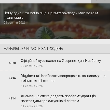
Чому одна й та сама піца в різних закладах має зовсім
інший смак
06 серпня 2026
НАЙБІЛЬШЕ ЧИТАЮТЬ ЗА ТИЖДЕНЬ
Офіційний курс валют на 2 серпня: дані Нацбанку
5378
02 серпня 2026
Відділення Нової пошти запрацюють по-новому: що
4296
зміниться з 1 серпня
01 серпня 2026
Аномальна спека додасть проблем: українців
4214
попередили про ситуацію зі світлом
01 серпня 2026