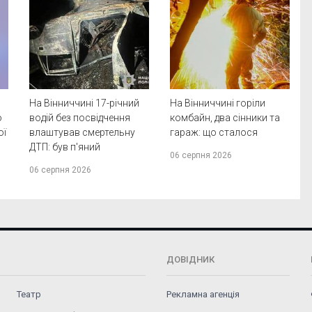
На Вінниччині 17-річний
На Вінниччині горіли
о
водій без посвідчення
комбайн, два сінники та
ої
влаштував смертельну
гараж: що сталося
ДТП: був п'яний
06 серпня 2026
06 серпня 2026
ДОВІДНИК
Театр
Рекламна агенція