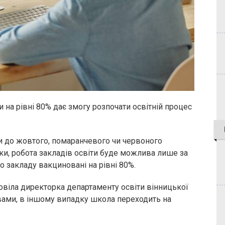
и на рівні 80% дає змогу розпочати освітній процес
они до жовтого, помаранчевого чи червоного
ки, робота закладів освіти буде можлива лише за
о закладу вакциновані на рівні 80%.
віла директорка департаменту освіти вінницької
овами, в іншому випадку школа переходить на