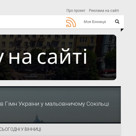
Про проект
Реклама на сайті
Моя Вінниця
в Гімн України у мальовничому Сокільці
СЬОГОДНІ У ВІННИЦІ