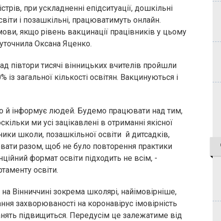
стрів, при ускладненні епідситуації, дошкільні
світи і позашкільні, працюватимуть онлайн.
ви, якщо рівень вакцинації працівників у цьому
 уточнила Оксана Яценко.
ад півтори тисячі вінницьких вчителів пройшли
% із загальної кількості освітян. Вакцинуються і
о й інформує людей. Будемо працювати над тим,
ільки ми усі зацікавлені в отриманні якісної
ники школи, позашкільної освіти й дитсадків,
вати разом, щоб не було повторення практики
ційний формат освіти підходить не всім, -
таменту освіти.
 на Вінниччині зокрема школярі, найімовірніше,
тання захворюваності на коронавірус імовірність
нять підвищиться. Передусім це залежатиме від