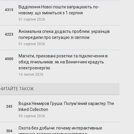
Відділення Нової пошти запрацюють по-
4315
новому: що зміниться з 1 серпня
01 серпня 2026
Аномальна спека додасть проблем: українців
4223
попередили про ситуацію зі світлом
01 серпня 2026
Магніти, приховані розетки та підключення в
4000
обхід лічильників: як на Вінниччині крадуть
електроенергію
16 липня 2026
ЧИТАЙТЕ ТАКОЖ
Водка Немиров Груша: Полум'яний характер The
245
Inked Collection
05 серпня 2026
Охота без добычи: почему интерактивные
304