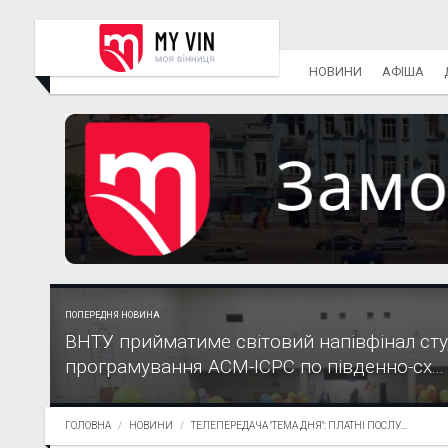
НОВИНИ
АФІША
ПОПЕРЕДНЯ НОВИНА
ВНТУ прийматиме світовий напівфінал сту
програмування АСМ-ІСРС по південно-сх...
ГОЛОВНА
НОВИНИ
ТЕЛЕПЕРЕДАЧА "ТЕМА ДНЯ": ПЛАТНІ ПОСЛУ...