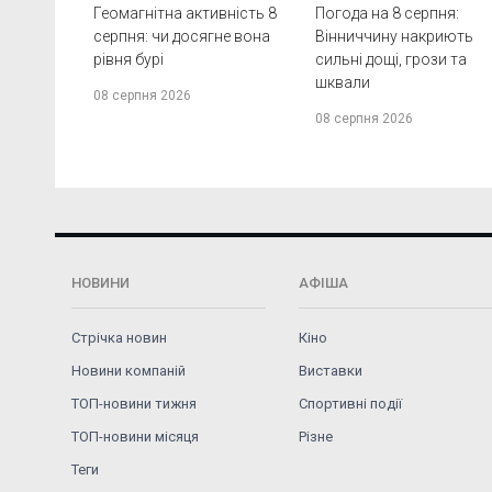
Геомагнітна активність 8
Погода на 8 серпня:
серпня: чи досягне вона
Вінниччину накриють
рівня бурі
сильні дощі, грози та
шквали
08 серпня 2026
08 серпня 2026
НОВИНИ
АФІША
Стрічка новин
Кіно
Новини компаній
Виставки
ТОП-новини тижня
Спортивні події
ТОП-новини місяця
Різне
Теги