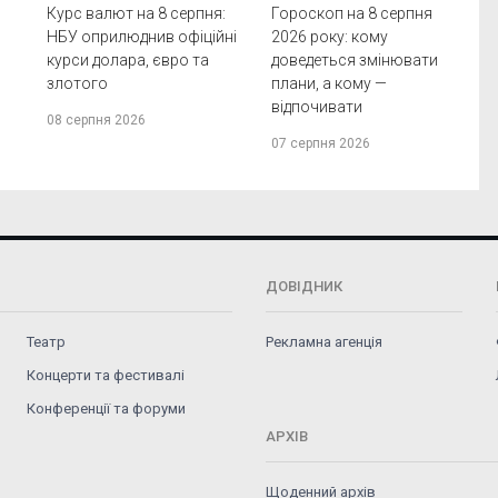
Курс валют на 8 серпня:
Гороскоп на 8 серпня
НБУ оприлюднив офіційні
2026 року: кому
курси долара, євро та
доведеться змінювати
злотого
плани, а кому —
відпочивати
08 серпня 2026
07 серпня 2026
ДОВІДНИК
Театр
Рекламна агенція
Концерти та фестивалі
Конференції та форуми
АРХІВ
Щоденний архів