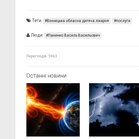
Теги:
Вінницька обласна дитяча лікарня
послуги
Люди:
Паненко Василь Васильович
Переглядів:
5963
Останні новини