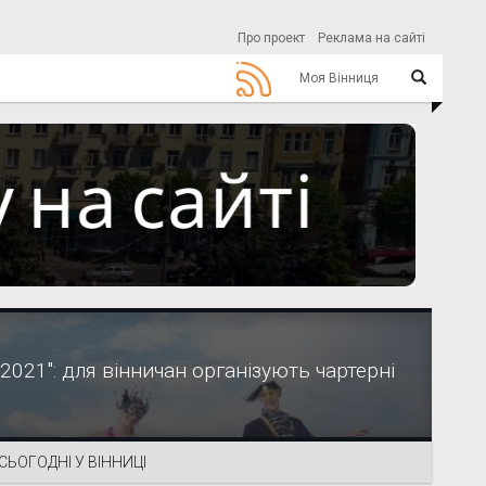
Про проект
Реклама на сайті
Моя Вінниця
21″: для вінничан організують чартерні
СЬОГОДНІ У ВІННИЦІ