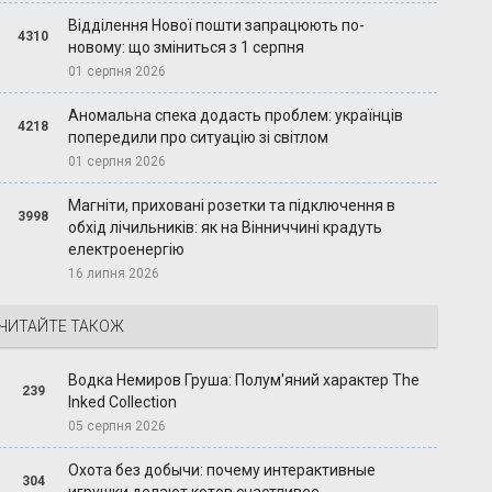
Відділення Нової пошти запрацюють по-
4310
новому: що зміниться з 1 серпня
01 серпня 2026
Аномальна спека додасть проблем: українців
4218
попередили про ситуацію зі світлом
01 серпня 2026
Магніти, приховані розетки та підключення в
3998
обхід лічильників: як на Вінниччині крадуть
електроенергію
16 липня 2026
ЧИТАЙТЕ ТАКОЖ
Водка Немиров Груша: Полум'яний характер The
239
Inked Collection
05 серпня 2026
Охота без добычи: почему интерактивные
304