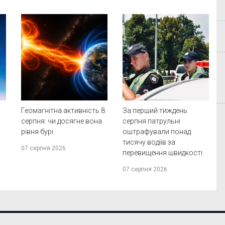
Геомагнітна активність 8
За перший тиждень
серпня: чи досягне вона
серпня патрульні
рівня бурі
оштрафували понад
тисячу водіїв за
07 серпня 2026
перевищення швидкості
07 серпня 2026