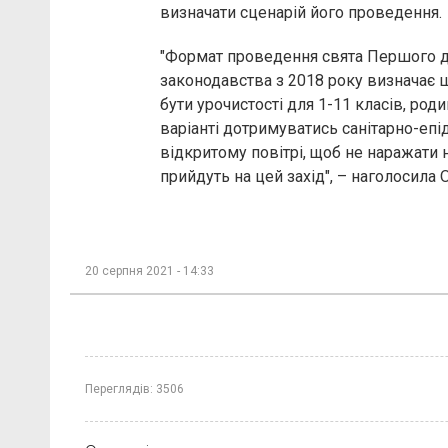
визначати сценарій його проведення.
"Формат проведення свята Першого д
законодавства з 2018 року визначає 
бути урочистості для 1-11 класів, роди
варіанті дотримуватись санітарно-епід
відкритому повітрі, щоб не наражати на
прийдуть на цей захід", – наголосила
20 серпня 2021 - 14:33
Переглядів:
3506