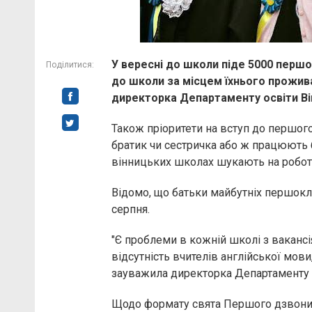
У вересні до школи піде 5000 першо
Поділитися:
до школи за місцем їхнього прожив
директорка Департаменту освіти Ві
Також пріоритети на вступ до першого
братик чи сестричка або ж працюють б
вінницьких школах шукають на роботу
Відомо, що батьки майбутніх першок
серпня.
"Є проблеми в кожній школі з ваканс
відсутність вчителів англійської мови
зауважила директорка Департаменту 
Щодо формату свята Першого дзвоник