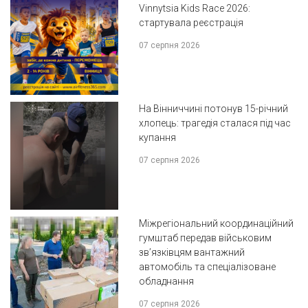
Vinnytsia Kids Race 2026:
стартувала реєстрація
07 серпня 2026
На Вінниччині потонув 15-річний
хлопець: трагедія сталася під час
купання
07 серпня 2026
Міжрегіональний координаційний
гумштаб передав військовим
зв’язківцям вантажний
автомобіль та спеціалізоване
обладнання
07 серпня 2026