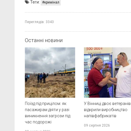
Теги:
кримінал
Переглядів:
3343
Останні новини
Поїзд під прицілом: як
У Вінниці двоє ветеранів
пасажирам діяти у разі
відкрили виробництво
виникнення загрози під
напівфабрикатів
час подорожі
09 серпня 2026