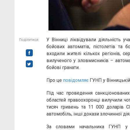
У Вінниці ліквідували діяльність уч
Поділитися:
бойових автоматів, пістолетів та б
входили жителі кількох регіонів, се
вилученого у зловмисників – автом
бойові гранати.
Про це
повідомляє
ГУНП у Вінницькій
Під час проведення санкціонованих
областей правоохоронці вилучили чот
тисяч гривень та 11 000 доларів СШ
автомобіль, інші докази злочинної дія
За словами начальника ГУНП у В