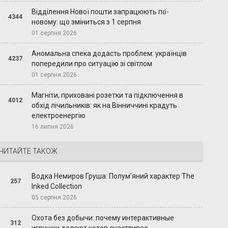
Відділення Нової пошти запрацюють по-
4344
новому: що зміниться з 1 серпня
01 серпня 2026
Аномальна спека додасть проблем: українців
4237
попередили про ситуацію зі світлом
01 серпня 2026
Магніти, приховані розетки та підключення в
4012
обхід лічильників: як на Вінниччині крадуть
електроенергію
16 липня 2026
ЧИТАЙТЕ ТАКОЖ
Водка Немиров Груша: Полум'яний характер The
257
Inked Collection
05 серпня 2026
Охота без добычи: почему интерактивные
312