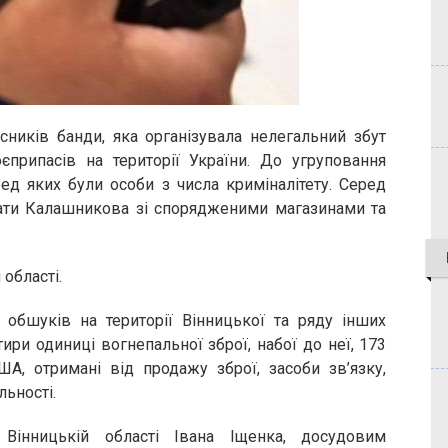
асників банди, яка організувала нелегальний збут
оєприпасів на території України. До угруповання
ред яких були особи з числа криміналітету. Серед
ати Калашникова зі спорядженими магазинами та
 області.
 обшуків на території Вінницької та ряду інших
ири одиниці вогнепальної зброї, набої до неї, 173
А, отримані від продажу зброї, засоби зв’язку,
льності.
інницькій області Івана Іщенка, досудовим