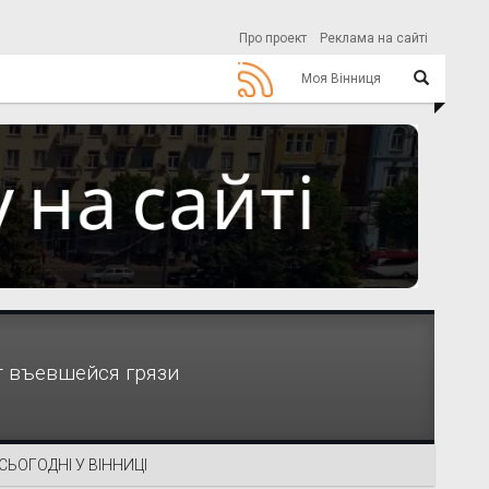
Про проект
Реклама на сайті
Моя Вінниця
т въевшейся грязи
СЬОГОДНІ У ВІННИЦІ