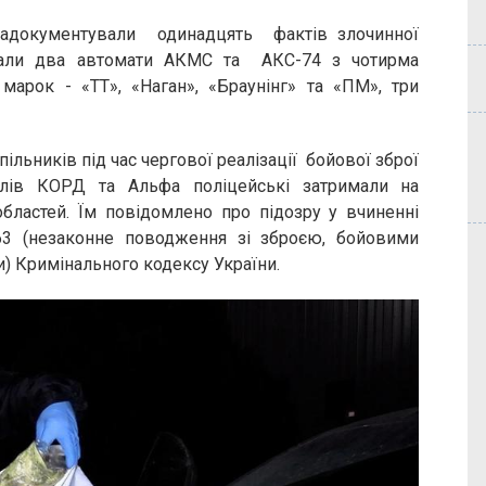
задокументували одинадцять фактів злочинної
зували два автомати АКМС та АКС-74 з чотирма
 марок - «ТТ», «Наган», «Браунінг» та «ПМ», три
пільників під час чергової реалізації бойової зброї
ілів КОРД та Альфа поліцейські затримали на
областей. Їм повідомлено про підозру у вчиненні
263 (незаконне поводження зі зброєю, бойовими
) Кримінального кодексу України.