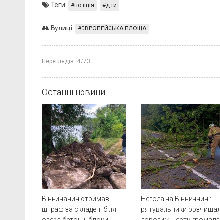
Теги:
поліція
діти
Вулиці:
ЄВРОПЕЙСЬКА ПЛОЩА
Переглядів:
4773
Останні новини
Вінничанин отримав
Негода на Вінниччині:
штраф за складені біля
рятувальники розчища
озера бетонні блоки
дороги у шести громада