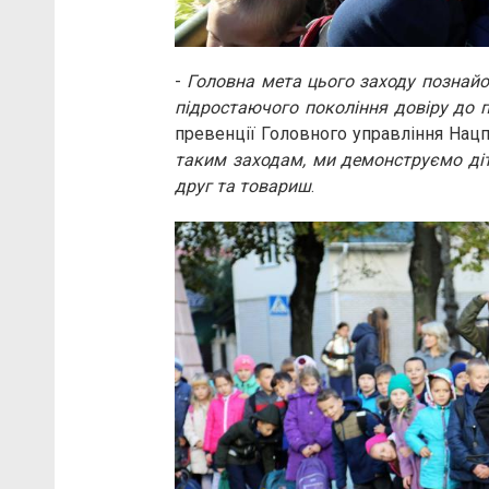
-
Головна мета цього заходу познайо
підростаючого покоління довіру до п
превенції Головного управління Нацп
таким заходам, ми демонструємо діт
друг та товариш
.