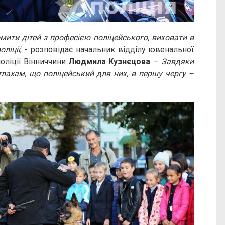
мити дітей з професією поліцейського, виховати в
оліції
, - розповідає начальник відділу ювенальної
оліції Вінниччини
Людмила Кузнєцова
. –
Завдяки
лахам, що поліцейський для них, в першу чергу –