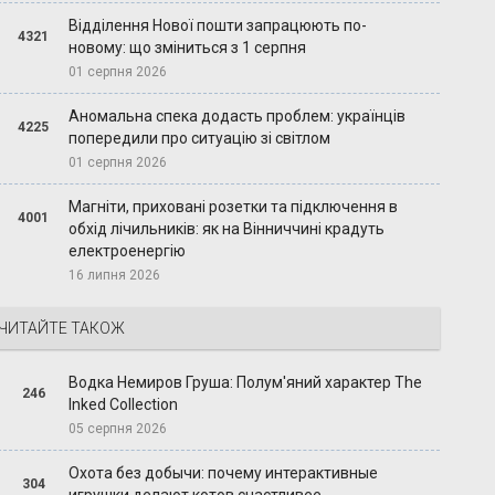
Відділення Нової пошти запрацюють по-
4321
новому: що зміниться з 1 серпня
01 серпня 2026
Аномальна спека додасть проблем: українців
4225
попередили про ситуацію зі світлом
01 серпня 2026
Магніти, приховані розетки та підключення в
4001
обхід лічильників: як на Вінниччині крадуть
електроенергію
16 липня 2026
ЧИТАЙТЕ ТАКОЖ
Водка Немиров Груша: Полум'яний характер The
246
Inked Collection
05 серпня 2026
Охота без добычи: почему интерактивные
304