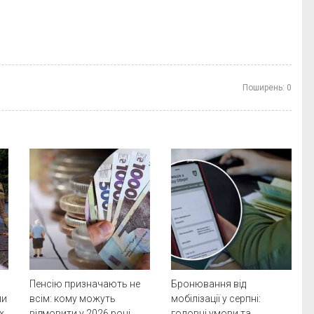
Поширень:
0
Пенсію призначають не
Бронювання від
ли
всім: кому можуть
мобілізації у серпні:
х
відмовити у 2026 році
головні умови та