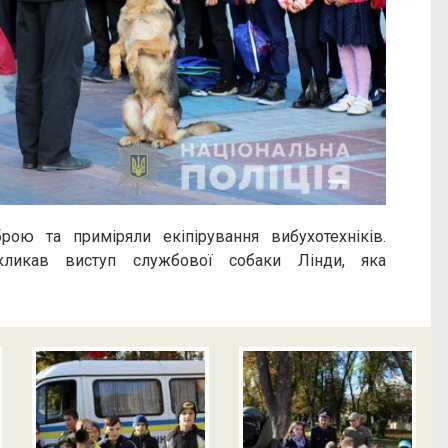
рою та приміряли екіпірування вибухотехніків.
кликав виступ службової собаки Лінди, яка