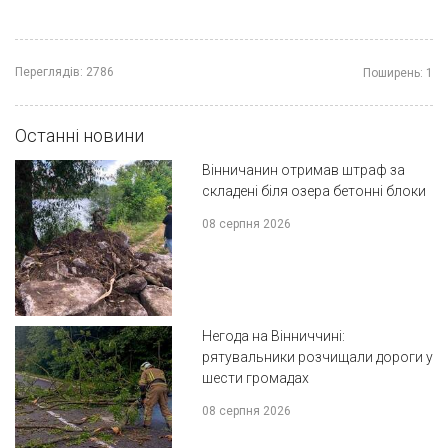
Переглядів:
2786
Поширень:
1
Останні новини
Вінничанин отримав штраф за
складені біля озера бетонні блоки
08 серпня 2026
Негода на Вінниччині:
рятувальники розчищали дороги у
шести громадах
08 серпня 2026