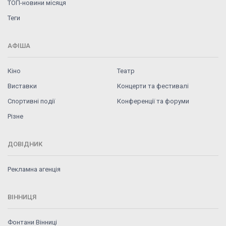
ТОП-новини місяця
Теги
АФІША
Кіно
Театр
Виставки
Концерти та фестивалі
Спортивні події
Конференції та форуми
Різне
ДОВІДНИК
Рекламна агенція
ВІННИЦЯ
Фонтани Вінниці