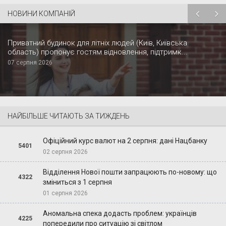
НОВИНИ КОМПАНІЙ
Приватний будинок для літніх людей (Київ, Київська
область) пропонує гостям відновлення, підтримк...
07 серпня 2026
НАЙБІЛЬШЕ ЧИТАЮТЬ ЗА ТИЖДЕНЬ
Офіційний курс валют на 2 серпня: дані Нацбанку
5401
02 серпня 2026
Відділення Нової пошти запрацюють по-новому: що
4322
зміниться з 1 серпня
01 серпня 2026
Аномальна спека додасть проблем: українців
4225
попередили про ситуацію зі світлом