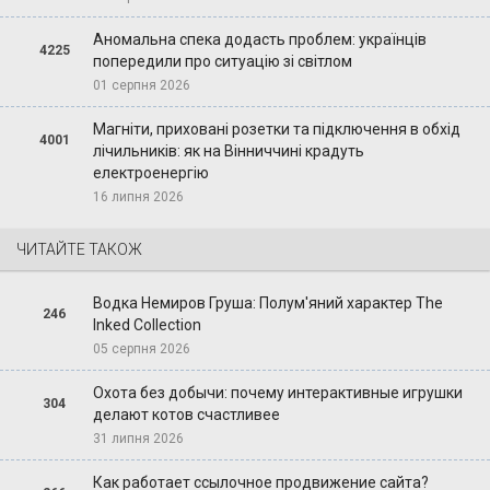
Аномальна спека додасть проблем: українців
4225
попередили про ситуацію зі світлом
01 серпня 2026
Магніти, приховані розетки та підключення в обхід
4001
лічильників: як на Вінниччині крадуть
електроенергію
16 липня 2026
ЧИТАЙТЕ ТАКОЖ
Водка Немиров Груша: Полум'яний характер The
246
Inked Collection
05 серпня 2026
Охота без добычи: почему интерактивные игрушки
304
делают котов счастливее
31 липня 2026
Как работает ссылочное продвижение сайта?