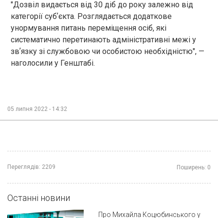
"Дозвіл видається від 30 діб до року залежно від
категорії субʼєкта. Розглядається додаткове
унормування питань переміщення осіб, які
систематично перетинають адміністративні межі у
звʼязку зі службовою чи особистою необхідністю", —
наголосили у Генштабі.
05 липня 2022 - 14:32
Переглядів:
2209
Поширень:
0
Останні новини
Про Михайла Коцюбинського у