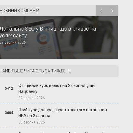
НОВИНИ КОМПАНІЙ
Локальне SEO у Вінниці: що впливає на
успіх сайту
09 серпня 2026
НАЙБІЛЬШЕ ЧИТАЮТЬ ЗА ТИЖДЕНЬ
Офіційний курс валют на 2 серпня: дані
5412
Нацбанку
02 серпня 2026
Який курс долара, євро та злотого встановив
3604
НБУ на 3 серпня
03 серпня 2026