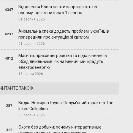
Відділення Нової пошти запрацюють по-
4347
новому: що зміниться з 1 серпня
01 серпня 2026
Аномальна спека додасть проблем: українців
4237
попередили про ситуацію зі світлом
01 серпня 2026
Магніти, приховані розетки та підключення в
4012
обхід лічильників: як на Вінниччині крадуть
електроенергію
16 липня 2026
ЧИТАЙТЕ ТАКОЖ
Водка Немиров Груша: Полум'яний характер The
257
Inked Collection
05 серпня 2026
Охота без добычи: почему интерактивные
312