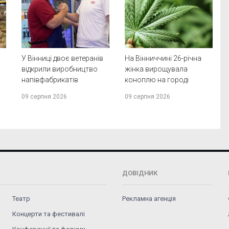
У Вінниці двоє ветеранів
На Вінниччині 26-річна
відкрили виробництво
жінка вирощувала
напівфабрикатів
коноплю на городі
09 серпня 2026
09 серпня 2026
ДОВІДНИК
Театр
Рекламна агенція
Концерти та фестивалі