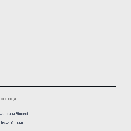
ВІННИЦЯ
Фонтани Вінниці
Люди Вінниці