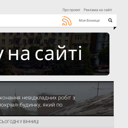
Про проект
Реклама на сайті
Моя Вінниця
конання невідкладних робіт з
крівлі будинку, який по...
СЬОГОДНІ У ВІННИЦІ