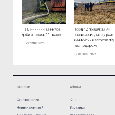
На Вінниччині минулої
Поїзд під прицілом: як
доби сталось 11 пожеж
пасажирам діяти у разі
виникнення загрози під
09 серпня 2026
час подорожі
09 серпня 2026
НОВИНИ
АФІША
Стрічка новин
Кіно
Новини компаній
Виставки