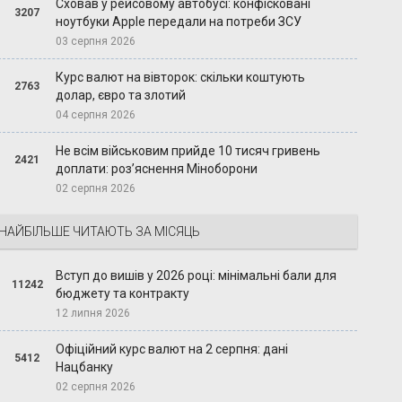
Сховав у рейсовому автобусі: конфісковані
3207
ноутбуки Apple передали на потреби ЗСУ
03 серпня 2026
Курс валют на вівторок: скільки коштують
2763
долар, євро та злотий
04 серпня 2026
Не всім військовим прийде 10 тисяч гривень
2421
доплати: роз’яснення Міноборони
02 серпня 2026
НАЙБІЛЬШЕ ЧИТАЮТЬ ЗА МІСЯЦЬ
Вступ до вишів у 2026 році: мінімальні бали для
11242
бюджету та контракту
12 липня 2026
Офіційний курс валют на 2 серпня: дані
5412
Нацбанку
02 серпня 2026