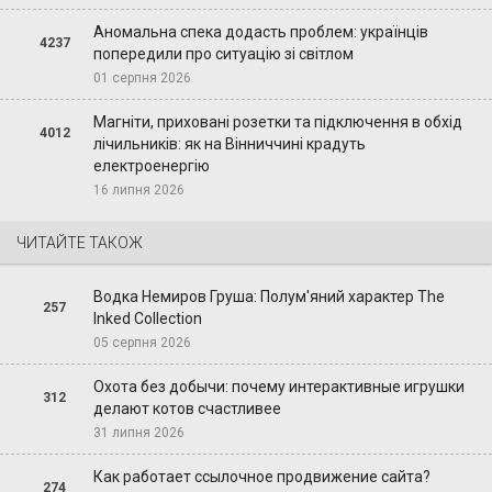
Аномальна спека додасть проблем: українців
4237
попередили про ситуацію зі світлом
01 серпня 2026
Магніти, приховані розетки та підключення в обхід
4012
лічильників: як на Вінниччині крадуть
електроенергію
16 липня 2026
ЧИТАЙТЕ ТАКОЖ
Водка Немиров Груша: Полум'яний характер The
257
Inked Collection
05 серпня 2026
Охота без добычи: почему интерактивные игрушки
312
делают котов счастливее
31 липня 2026
Как работает ссылочное продвижение сайта?
274