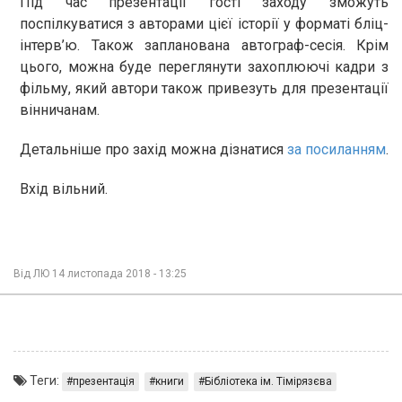
Під час презентації гості заходу зможуть
поспілкуватися з авторами цієї історії у форматі бліц-
інтерв’ю. Також запланована автограф-сесія. Крім
цього, можна буде переглянути захоплюючі кадри з
фільму, який автори також привезуть для презентації
вінничанам.
Детальніше про захід можна дізнатися
за посиланням
.
Вхід вільний.
Від
ЛЮ
14 листопада 2018 - 13:25
Теги:
презентація
книги
Бібліотека ім. Тімірязєва