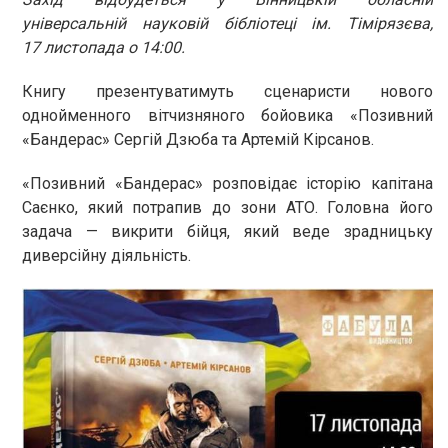
універсальній науковій бібліотеці ім. Тімірязєва,
17 листопада о 14:00.
Книгу презентуватимуть сценаристи нового
однойменного вітчизняного бойовика «Позивний
«Бандерас» Сергій Дзюба та Артемій Кірсанов.
«Позивний «Бандерас» розповідає історію капітана
Саєнко, який потрапив до зони АТО. Головна його
задача — викрити бійця, який веде зрадницьку
диверсійну діяльність.