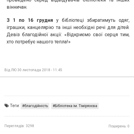
вінничан.
З 1 по 16 грудня
у бібліотеці збиратимуть одяг,
іграшки, канцелярію та інші необхідні речі для дітей.
Девіз благодійної акції: «Відкриємо свої серця тим,
хто потребує нашого тепла!»
Від
ЛЮ
30 листопада 2018 - 11:45
Теги:
благодійність
Бібліотека ім. Тімірязєва
Переглядів:
3298
Поширень:
0