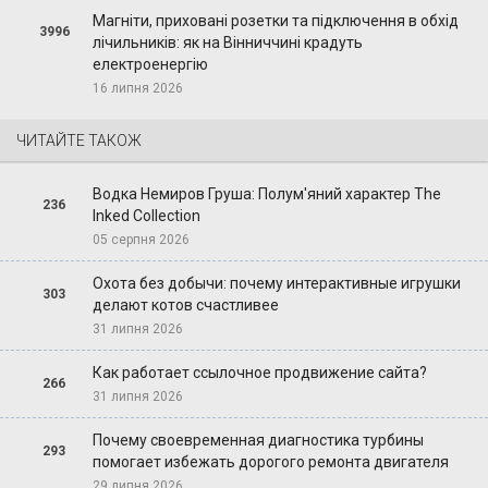
Магніти, приховані розетки та підключення в обхід
3996
лічильників: як на Вінниччині крадуть
електроенергію
16 липня 2026
ЧИТАЙТЕ ТАКОЖ
Водка Немиров Груша: Полум'яний характер The
236
Inked Collection
05 серпня 2026
Охота без добычи: почему интерактивные игрушки
303
делают котов счастливее
31 липня 2026
Как работает ссылочное продвижение сайта?
266
31 липня 2026
Почему своевременная диагностика турбины
293
помогает избежать дорогого ремонта двигателя
29 липня 2026