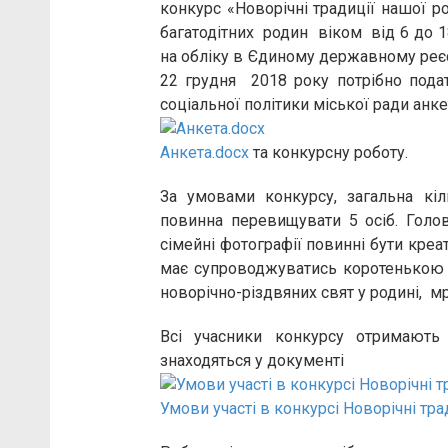
конкурс «Новорічні традиції нашої р
багатодітних родин віком від 6 до 1
на обліку в Єдиному державному реєстр
22 грудня 2018 року потрібно подат
соціальної політики міської ради анк
Анкета.docx
та конкурсну роботу.
За умовами конкурсу, загальна кільк
повинна перевищувати 5 осіб. Голов
сімейні фотографії повинні бути кре
має супроводжуватись коротенькою р
новорічно-різдвяних свят у родині, мр
Всі учасники конкурсу отримають 
знаходяться у документі
Умови участі в конкурсі Новорічні тра