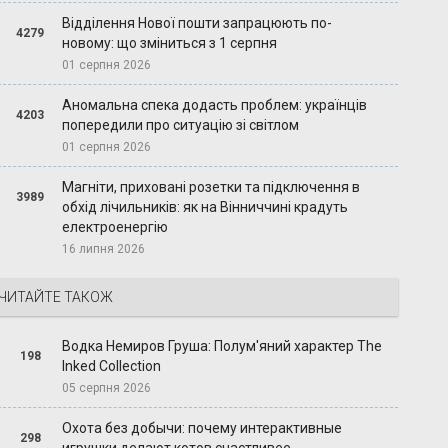
Відділення Нової пошти запрацюють по-
4279
новому: що зміниться з 1 серпня
01 серпня 2026
Аномальна спека додасть проблем: українців
4203
попередили про ситуацію зі світлом
01 серпня 2026
Магніти, приховані розетки та підключення в
3989
обхід лічильників: як на Вінниччині крадуть
електроенергію
16 липня 2026
ЧИТАЙТЕ ТАКОЖ
Водка Немиров Груша: Полум'яний характер The
198
Inked Collection
05 серпня 2026
Охота без добычи: почему интерактивные
298