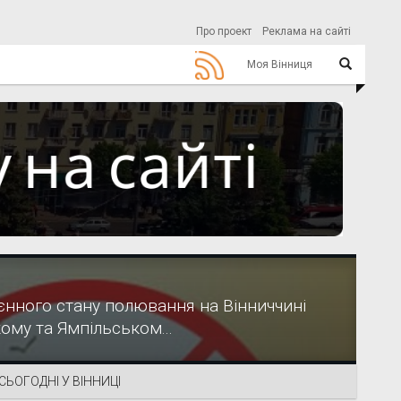
Про проект
Реклама на сайті
Моя Вінниця
єнного стану полювання на Вінниччині
ому та Ямпільськом...
СЬОГОДНІ У ВІННИЦІ