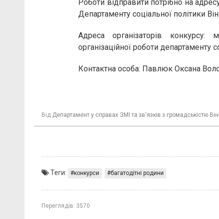
Роботи відправити потрібно на адресу:
Департаменту соціальної політики Вінн
Адреса організаторів конкурсу: м
організаційної роботи департаменту с
Контактна особа: Павлюк Оксана Волод
Від
Департамент у справах ЗМІ та зв'язків з громадськістю Він
Теги:
конкурси
багатодітні родини
Переглядів:
3570