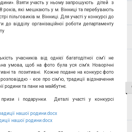
одини». Взяти участь у ньому запрошують дітей з
8 років, які мешкають у м. Вінниці та перебувають
і пільговиків м. Вінниці. Для участі у конкурсі до
и до відділу організаційної роботи департаменту
ету
ість учасників від однієї багатодітної сім’ї не
на умова, щоб на фото була уся сім’я. Новорічні
ативні та позитивні. Кожне подане на конкурс фото
озповіддю - есе про сім’ю, традиції відзначення
ії родини та пани на майбутнє.
призи і подарунки. Деталі участі у конкурсі
диції нашої родини.docx