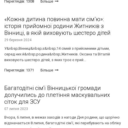
Переглядів: 1308
Більше
«Кожна дитина повинна мати сім’ю»:
історія прийомної родини Житників з
Вінниці, в якій виховують шестеро дітей
29 березня 2024
У&nbsp;Вінниці&nbsp;є&nbsp;14 сімей з прийомними дітьми,
серед них й&nbsp;родина&nbsp;Житників. Оксана та Віталій
виховують шестеро дітей, з яких троє є прий...
Переглядів: 1371
Більше
Багатодітні сім'ї Вінницької громади
долучились до плетіння маскувальних
сіток для ЗСУ
07 липня 2023
Вчора, 6 липня, в межах заходів з нагоди Дня родини, що щорічно
відзначається 8 липня, багатодітні сім'ї, які перебувають на обліку