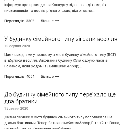
інформує про проведення Конкурсу відео оглядів творів
письменників та поетів рідного краю, підготовле...
Переглядів: 3302
Більше
У будинку сімейного типу зіграли весілля
10 серпня 2020
Цими вихідними у першому в місті будинку сімейного типу (БСТ)
відбулося весілля. Вихованка будинку Юлія одружилася із
Романом, який родом із Львівщини.&nbsp;...
Переглядів: 4054
Більше
До будинку сімейного типу переїхало ще
два братики
15 липня 2020
Днями перший у місті будинок сімейного типу поповнився ще
двома братиками. Тепер батьки сімейства&nbsp;Віталій та Ганна,
які прийшли на підписання необхідних...