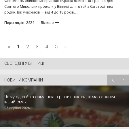
Фестиваль ялинкових прикрас «Краща ялинкова іграшка для
Святого Миколая» провели у Вінниці для дітей з багатодітних
родин. Вік учасників — від 4 до 18 років....
Переглядів: 2524
Більше
«
1
2
3
4
5
»
СЬОГОДНІ У ВІННИЦІ
НОВИНИ КОМПАНІЙ
Чому одна й та сама піца в різних закладах має зовсім
інший смак
06 серпня 2026