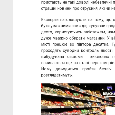
пристають на такі доволі небезпечні 
страшні новини про отруєння, які чи н
Експерти наголошують на тому, що ос
бути уважними завжди, купуючи проду
дехто, користуючись ажіотажем, нам
дуже уважно обирати магазини. У в
місті працює зо півтора десятка. 
проходять суворий контроль якості.
вибудувана система виключає по
починається ще на етапі переговорів
Йому доводиться пройти безліч е
розглядатимуть.