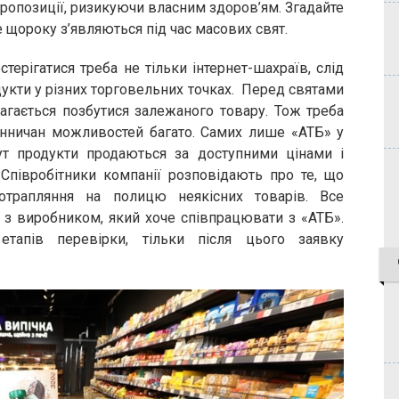
пропозиції, ризикуючи власним здоров’ям. Згадайте
е щороку з’являються під час масових свят.
терігатися треба не тільки інтернет-шахраїв, слід
кти у різних торговельних точках. Перед святами
агається позбутися залежаного товару. Тож треба
інничан можливостей багато. Самих лише «АТБ» у
Тут продукти продаються за доступними цінами і
 Співробітники компанії розповідають про те, що
трапляння на полицю неякісних товарів. Все
 з виробником, який хоче співпрацювати з «АТБ».
тапів перевірки, тільки після цього заявку