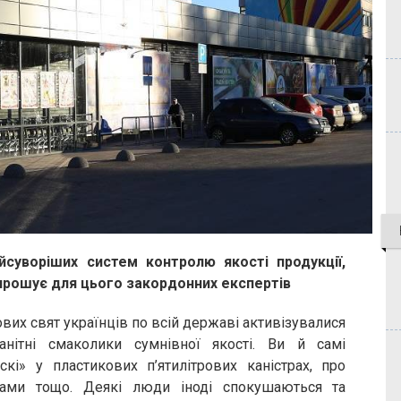
суворіших систем контролю якості продукції,
прошує для цього закордонних експертів
х свят українців по всій державі активізувалися
нітні смаколики сумнівної якості. Ви й самі
кі» у пластикових п’ятилітрових каністрах, про
гами тощо. Деякі люди іноді спокушаються та