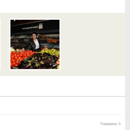
Поширень:
0