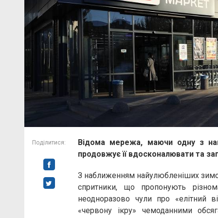
Відома мережа, маючи одну з най
Поділитися:
продовжує її вдосконалювати та за
З наближенням найулюбленіших зимови
спритники, що пропонують різнома
неодноразово чули про «елітний віс
«червону ікру» чемоданними обся