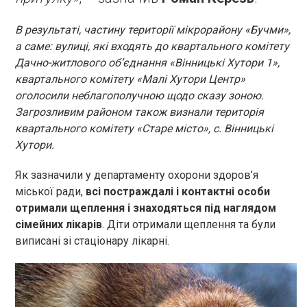
В результаті, частину території мікрорайону «Бучми»,
а саме: вулиці, які входять до квартального комітету
Дачно-житлового об’єднання «Вінницькі Хутори 1»,
квартального комітету «Малі Хутори Центр»
оголосили неблагополучною щодо сказу зоною.
Загрозливим районом також визнали територія
квартального комітету «Старе місто», с. Вінницькі
Хутори.
Як зазначили у департаменту охорони здоров’я
міської ради,
всі постраждалі і контактні особи
отримали щеплення і знаходяться під наглядом
сімейних лікарів
. Діти отримали щеплення та були
виписані зі стаціонару лікарні.