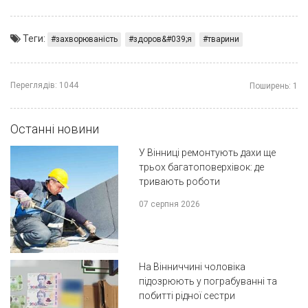
Теги:
захворюваність
здоров&#039;я
тварини
Переглядів:
1044
Поширень:
1
Останні новини
У Вінниці ремонтують дахи ще
трьох багатоповерхівок: де
тривають роботи
07 серпня 2026
На Вінниччині чоловіка
підозрюють у пограбуванні та
побитті рідної сестри