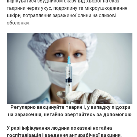
інфікуватися збудником сказу від хворої на сказ
тварини через укус, подряпину та мікроушкодження
шкіри, потрапляння зараженої слини на слизові
оболонки.
Регулярно вакцинуйте тварин і, у випадку підозри
на зараження, негайно звертайтесь за допомогою
У разі інфікування людини показані негайна
госпіталізація і введення антирабічної вакцини.