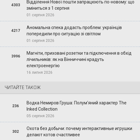
Відділення Нової пошти запрацюють по-новому: що
4303
зміниться з 1 серпня
01 серпня 2026
Аномальна спека додасть проблем: українців
4217
попередили про ситуацію зі світлом
01 серпня 2026
Магніти, приховані розетки та підключення в обхід
3996
лічильників: як на Вінниччині крадуть
електроенергію
16 липня 2026
ЧИТАЙТЕ ТАКОЖ
Водка Немиров Груша: Полум'яний характер The
236
Inked Collection
05 серпня 2026
Охота без добычи: почему интерактивные игрушки
302
делают котов счастливее