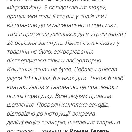
мікрорайону. З повідомлення людей,
працівники поліції тварину знайшли і
відправили до муніципального притулку.
Там її протягом декількох днів утримували і
26 березня загинула. Явних ознак сказу у
тварини не було, захворювання
підтвердилося тільки лабораторно.
Клінічних ознак не було. Собака нанесла
укуси 10 людям, 6 з яких діти. Також 6 осіб
контактували з твариною, це працівники
поліції і притулку. Всім людям провели
щеплення. Провели комплекс заходів,
відповідно до інструкції, зокрема
дезінфекцію вольєрів, щеплення тварин в
притулку»
, – зазначив
Роман Керезь
.