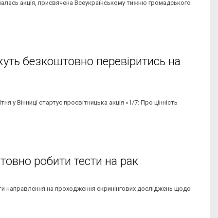
почалась акція, присвячена Всеукраїнському тижню громадського
жуть безкоштовно перевіритись на
ня у Вінниці стартує просвітницька акція «1/7: Про цінність
штовно робити тести на рак
ати направлення на проходження скринінгових досліджень щодо