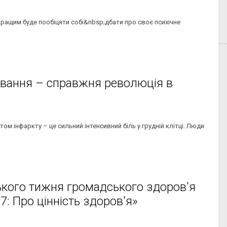
йкращим буде пообіцяти собі&nbsp;дбати про своє психічне
тування – справжня революція в
м інфаркту – це сильний інтенсивний біль у грудній клітці. Люди
ського тижня громадського здоров'я
7: Про цінність здоров'я»