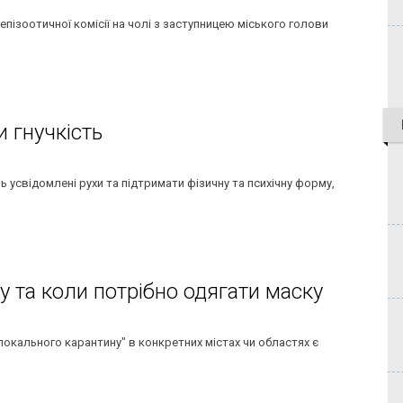
иепізоотичної комісії на чолі з заступницею міського голови
 гнучкість
ь усвідомлені рухи та підтримати фізичну та психічну форму,
 та коли потрібно одягати маску
локального карантину" в конкретних містах чи областях є