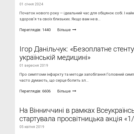
01 січня 2024
Початок нового року — ідеальний час для обіцянок собі. І на
здоров'я та своїх близьких. Якщо вам не в...
Переглядів: 1440
Більше
Ігор Данільчук: «Безоплатне стен
українській медицині»
01 вересня 2019
Про симптоми інфаркту та методи запобігання Головний симпто
часто думають, що серце болить зл...
Переглядів: 6606
Більше
На Вінниччині в рамках Всеукраїн
стартувала просвітницька акція «1/
05 квітня 2019