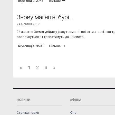
Переглядів: 2743
Більше
Знову магнітні бурі...
24 жовтня 2017
24 жовтня Земля увійде у фазу геомагнітної активності, яка тр
розпочнуться 8 і триватимуть до 18 листо...
Переглядів: 3595
Більше
«
1
2
3
»
НОВИНИ
АФІША
Стрічка новин
Кіно