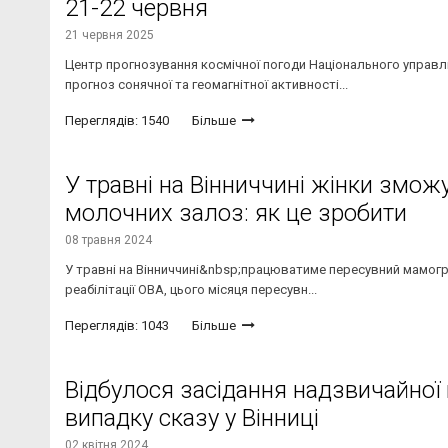
21-22 червня
21 червня 2025
Центр прогнозування космічної погоди Національного управ
прогноз сонячної та геомагнітної активності...
Переглядів: 1540
Більше
У травні на Вінниччині жінки змо
молочних залоз: як це зробити
08 травня 2024
У травні на Вінниччині&nbsp;працюватиме пересувний мамогр
реабілітації ОВА, цього місяця пересувн...
Переглядів: 1043
Більше
Відбулося засідання надзвичайної 
випадку сказу у Вінниці
02 квітня 2024