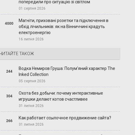
попередили про ситуацію зі світлом
01 серпня 2026
Магніти, приховані розетки та підключення в
4000
обхід лічильників: як на Вінниччині крадуть
електроенергію
16 липня 2026
ЧИТАЙТЕ ТАКОЖ
Водка Немиров Груша: Полум'яний характер The
244
Inked Collection
05 серпня 2026
Охота без добычи: почему интерактивные
304
игрушки делают котов счастливее
31 липня 2026
Как работает ссылочное продвижение сайта?
266
31 липня 2026