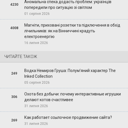
Аномальна спека додасть проблем: українців
4230
попередили про ситуацію зі світлом
01 серпня 2026
Магніти, приховані розетки та підключення в обхід
4008
лічильників: як на Вінниччині крадуть
електроенергію
16 липня 2026
ЧИТАЙТЕ ТАКОЖ
Водка Немиров Груша: Полум'яний характер The
249
Inked Collection
05 серпня 2026
Охота без добычи: почему интерактивные игрушки
306
делают котов счастливее
31 липня 2026
Как работает ссылочное продвижение сайта?
269
31 липня 2026