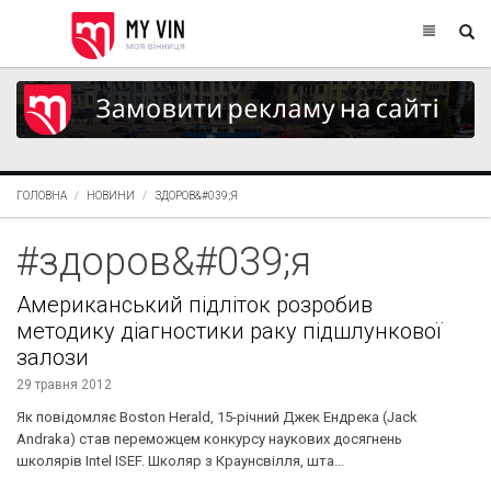
ГОЛОВНА
НОВИНИ
ЗДОРОВ&#039;Я
#здоров&#039;я
Американський підліток розробив
методику діагностики раку підшлункової
залози
29 травня 2012
Як повідомляє Boston Herald, 15-річний Джек Ендрека (Jack
Andraka) став переможцем конкурсу наукових досягнень
школярів Intel ISEF. Школяр з Краунсвілля, шта...