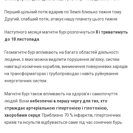
Перший щільний потік вдарив по Землі близько тижня тому.
Другий, слабший потік, атакує нашу планету цього тижня.
Наступного місяця магнітні бурі розпочнуться
8 і триватимуть
до 18 листопада
.
Геомагнітні бурі впливають на багато областей діяльності
людини, з яких можна виділити порушення зв’язку, систем
навігації космічних кораблів, виникнення поверхневих зарядів
на трансформаторах і трубопроводах і навіть руйнування
енергетичних систем.
Магнітні бурі також впливають на здоров’я і самопочуття
людей. Вони
небезпечні в першу чергу для тих, хто
страждає артеріальною гіпертонією і гіпотонією,
хворобами серця
. Приблизно 70 % інфарктів, гіпертонічних
кризів та інсультів відбувається саме під час сонячних бурь.