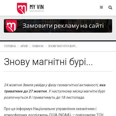
ГОЛОВНА
АРХІВ
НОВИНИ
ЗНОВУ МАГНІТНІ БУРІ...
Знову магнітні бурі...
24 жовтня Земля увійде у фазу геомагнітної активності,
яка
триватиме до 27 жовтня
. У наступному місяці магнітні бурі
розпочнуться 8 і триватимуть до 18 листопада.
Про це інформує Національне управління океанічних і
атмосферних досліджень США (NOAA), – повідомляє ТСН.