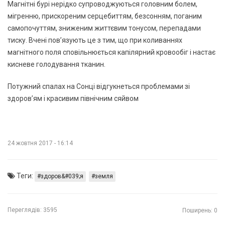
Магнітні бурі нерідко супроводжуються головним болем,
мігренню, прискореним серцебиттям, безсонням, поганим
самопочуттям, зниженим життєвим тонусом, перепадами
тиску. Вчені пов’язують це з тим, що при коливаннях
магнітного поля сповільнюється капілярний кровообіг і настає
кисневе голодування тканин.
Потужний спалах на Сонці відгукнеться проблемами зі
здоров’ям і красивим північним сяйвом
24 жовтня 2017 - 16:14
Теги:
здоров&#039;я
земля
Переглядів:
3595
Поширень: 0