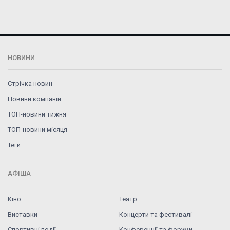
НОВИНИ
Стрічка новин
Новини компаній
ТОП-новини тижня
ТОП-новини місяця
Теги
АФІША
Кіно
Театр
Виставки
Концерти та фестивалі
Спортивні події
Конференції та форуми