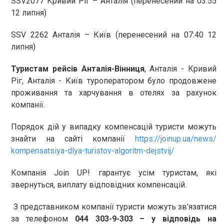
SSV2077 Кривий Ріг – Анталія (перенесений на 03:55
12 липня)
SSV 2262 Анталія – Київ (перенесений на 07:40 12
липня)
Туристам рейсів Анталія-Вінниця
, Анталія - Кривий
Ріг, Анталія - Київ туроператором було продовжене
проживання та харчування в отелях за рахунок
компанії.
Порядок дій у випадку компенсацій туристи можуть
знайти на сайті компанії
https://joinup.ua/news/
kompensatsiya-dlya-turistov-
algoritm-dejstvij/
Компанія Join UP! гарантує усім туристам, які
звернуться, виплату відповідних компенсацій.
З представником компанії туристи можуть зв’язатися
за телефоном
044 303-9-303 – у відповідь на