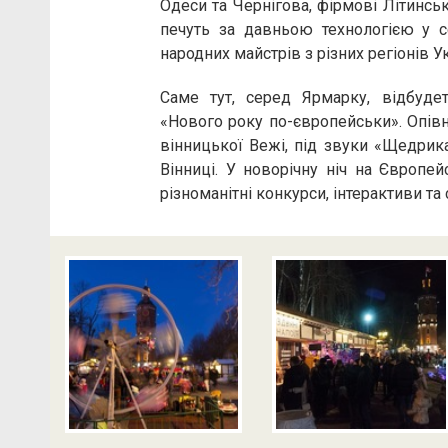
Одеси та Чернігова, фірмові Літинсь
печуть за давньою технологією у 
народних майстрів з різних регіонів У
Саме тут, серед Ярмарку, відбудет
«Нового року по-європейськи». Опівн
вінницької Вежі, під звуки «Щедрика
Вінниці. У новорічну ніч на Європей
різноманітні конкурси, інтерактиви т