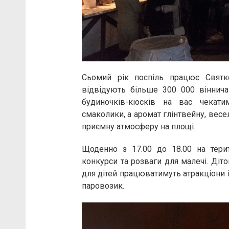
Сьомий рік поспіль працює Святк
відвідують більше 300 000 віннича
будиночків-кіосків на вас чекати
смаколики, а аромат глінтвейну, весе
приємну атмосферу на площі.
Щоденно з 17.00 до 18.00 на терит
конкурси та розваги для малечі. Діт
для дітей працюватимуть атракціони 
паровозик.