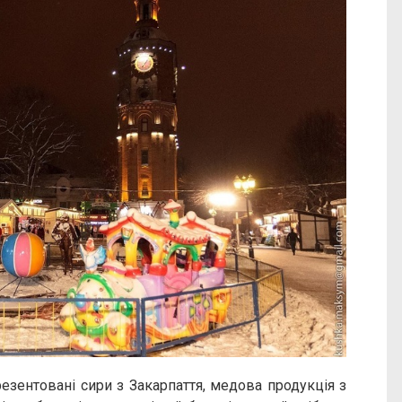
езентовані сири з Закарпаття, медова продукція з