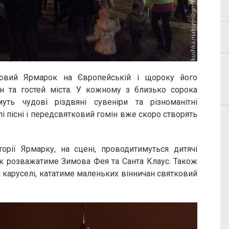
овий Ярмарок на Європейській і щороку його
н та гостей міста. У кожному з близько сорока
муть чудові різдвяні сувеніри та різноманітні
лі пісні і передсвятковий гомін вже скоро створять
орії Ярмарку, на сцені, проводитимуться дитячі
ок розважатиме Зимова Фея та Санта Клаус. Також
і каруселі, кататиме маленьких вінничан святковий