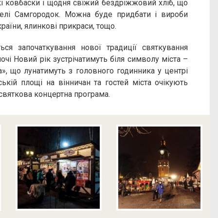
кі ковбаски і щодня свіжий бездріжжовий хліб, що
селі Самгородок. Можна буде придбати і вироби
країни, ялинкові прикраси, тощо.
ься започаткування нової традиції святкування
очі Новий рік зустрічатимуть біля символу міста –
», що лунатимуть з головного годинника у центрі
ській площі на вінничан та гостей міста очікують
а святкова концертна програма.