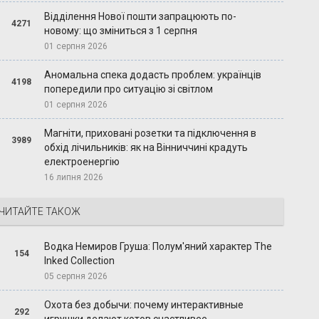
Відділення Нової пошти запрацюють по-
4271
новому: що зміниться з 1 серпня
01 серпня 2026
Аномальна спека додасть проблем: українців
4198
попередили про ситуацію зі світлом
01 серпня 2026
Магніти, приховані розетки та підключення в
3989
обхід лічильників: як на Вінниччині крадуть
електроенергію
16 липня 2026
ЧИТАЙТЕ ТАКОЖ
Водка Немиров Груша: Полум'яний характер The
154
Inked Collection
05 серпня 2026
Охота без добычи: почему интерактивные
292