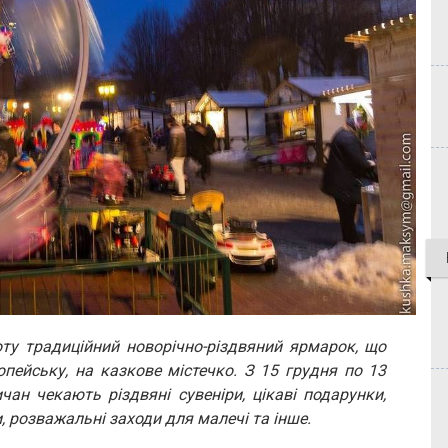
оту традиційний новорічно-різдвяний ярмарок, що
пейську, на казкове містечко. З 15 грудня по 13
ичан чекають різдвяні сувеніри, цікаві подарунки,
, розважальні заходи для малечі та інше.