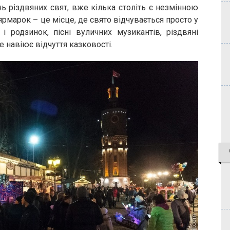
 різдвяних свят, вже кілька століть є незмінною
рмарок – це місце, де свято відчувається просто у
у і родзинок, пісні вуличних музикантів, різдвяні
е навіює відчуття казковості.