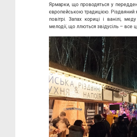
Ярмарки, що проводяться у переддень
європейською традицією. Різдвяний я
повітрі. Запах кориці і ванілі, мед
мелодії, що ллються звідусіль – все ц