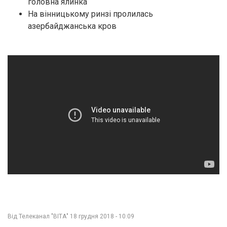
головна ялинка
На вінницькому ринзі пролилась
азербайджанська кров
Від
Телеканал "ВІТА"
18 грудня 2018 - 10:09