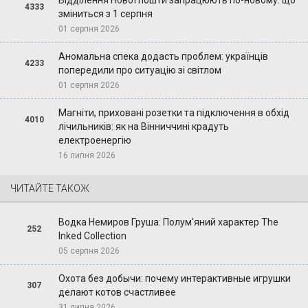
Відділення Нової пошти запрацюють по-новому: що
4333
зміниться з 1 серпня
01 серпня 2026
Аномальна спека додасть проблем: українців
4233
попередили про ситуацію зі світлом
01 серпня 2026
Магніти, приховані розетки та підключення в обхід
4010
лічильників: як на Вінниччині крадуть
електроенергію
16 липня 2026
ЧИТАЙТЕ ТАКОЖ
Водка Немиров Груша: Полум'яний характер The
252
Inked Collection
05 серпня 2026
Охота без добычи: почему интерактивные игрушки
307
делают котов счастливее
31 липня 2026