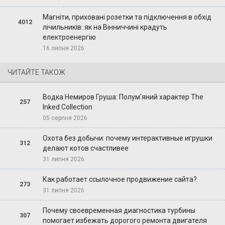
Магніти, приховані розетки та підключення в обхід
4012
лічильників: як на Вінниччині крадуть
електроенергію
16 липня 2026
ЧИТАЙТЕ ТАКОЖ
Водка Немиров Груша: Полум'яний характер The
257
Inked Collection
05 серпня 2026
Охота без добычи: почему интерактивные игрушки
312
делают котов счастливее
31 липня 2026
Как работает ссылочное продвижение сайта?
273
31 липня 2026
Почему своевременная диагностика турбины
307
помогает избежать дорогого ремонта двигателя