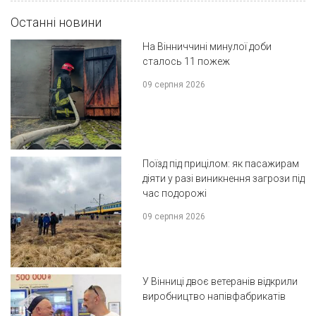
Останні новини
На Вінниччині минулої доби
сталось 11 пожеж
09 серпня 2026
Поїзд під прицілом: як пасажирам
діяти у разі виникнення загрози під
час подорожі
09 серпня 2026
У Вінниці двоє ветеранів відкрили
виробництво напівфабрикатів