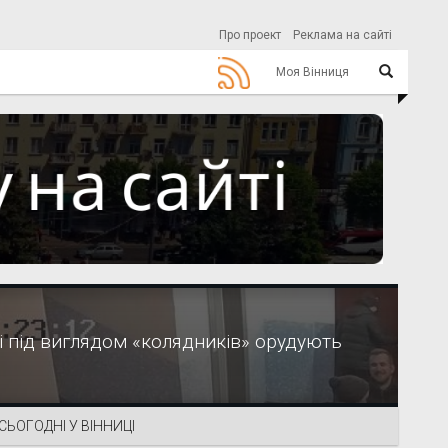
Про проект
Реклама на сайті
Моя Вінниця
ці під виглядом «колядників» орудують
СЬОГОДНІ У ВІННИЦІ