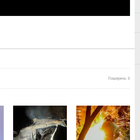
Поширень:
0