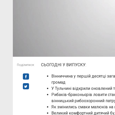
СЬОГОДНІ У ВИПУСКУ:
Поділитися:
Вінниччина у першій десятці заг
громад
У Тульчині відкрили оновлений 
Рибаків-браконьєрів ловити ста
вінницький рибоохоронний патр
Як змінились смаки малюків на 
Великий комфортний дитячий буд