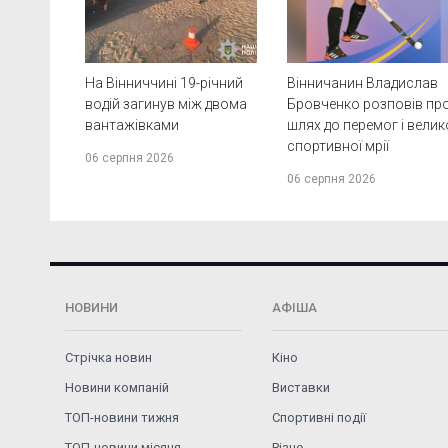
На Вінниччині 19-річний
Вінничанин Владислав
водій загинув між двома
Бровченко розповів пр
вантажівками
шлях до перемог і велик
спортивної мрії
06 серпня 2026
06 серпня 2026
НОВИНИ
АФІША
Стрічка новин
Кіно
Новини компаній
Виставки
ТОП-новини тижня
Спортивні події
ТОП-новини місяця
Різне