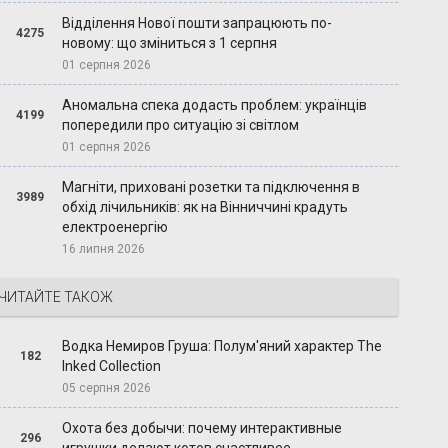
Відділення Нової пошти запрацюють по-
4275
новому: що зміниться з 1 серпня
01 серпня 2026
Аномальна спека додасть проблем: українців
4199
попередили про ситуацію зі світлом
01 серпня 2026
Магніти, приховані розетки та підключення в
3989
обхід лічильників: як на Вінниччині крадуть
електроенергію
16 липня 2026
ЧИТАЙТЕ ТАКОЖ
Водка Немиров Груша: Полум'яний характер The
182
Inked Collection
05 серпня 2026
Охота без добычи: почему интерактивные
296