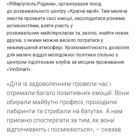
«ЯМаріуполь.Родина», організували похід
до розважального центру «Країна мрій». Там малеча
змогла проявити свої емоції, насолодитися різними
активностями, взяти участь у
розвивальних майстеркласах та, звісно, знайти нових
друзів, з якими можна весело погратися у
невимушеній атмосфері. Урізноманітнюють дозвілля
для малечі відділ молодіжної політики спільно з
центром підліткових клубів за місцем проживання
«VinSmart».
«Діти із задоволенням провели час і
отримали багато позитивних емоцій. Вони
обирали майбутні професії, проходили
лабіринти та стрибали на батутах. А нам
приємно спостерігати за тим, як вони
відпочивають і посміхаються», – сказав