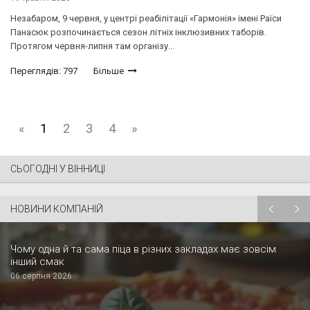
Незабаром, 9 червня, у центрі реабілітації «Гармонія» імені Раїси
Панасюк розпочинається сезон літніх інклюзивних таборів.
Протягом червня-липня там організу...
Переглядів: 797
Більше
«
1
2
3
4
»
СЬОГОДНІ У ВІННИЦІ
НОВИНИ КОМПАНІЙ
Чому одна й та сама піца в різних закладах має зовсім
інший смак
06 серпня 2026