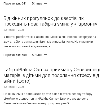
Переглядів: 641
Більше
Від кінних прогулянок до квестів: як
проходить нова табірна зміна у «Гармонії»
22 червня 2026
У центрі реабілітації «Гармонія» імені Раїси Панасюк стартувала
друга табірна зміна для підлітків з інвалідністю. На учасників
чекають активний відпочинок, к...
Переглядів: 658
Більше
Табір «Ptakha Camp» приймає у Северинівці
матерів із дітьми для подолання стресу від
війни (фото)
12 червня 2026
На Вінниччині розпочався третій заїзд п’ятого сезону табору
сімейного відновлення «Ptakha Camp». Цього разу до села
Северинівка на безкоштовну програму реабі...