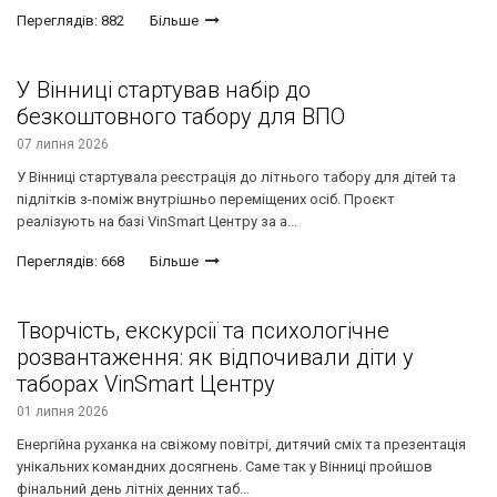
Переглядів: 882
Більше
У Вінниці стартував набір до
безкоштовного табору для ВПО
07 липня 2026
У Вінниці стартувала реєстрація до літнього табору для дітей та
підлітків з-поміж внутрішньо переміщених осіб. Проєкт
реалізують на базі VinSmart Центру за а...
Переглядів: 668
Більше
Творчість, екскурсії та психологічне
розвантаження: як відпочивали діти у
таборах VinSmart Центру
01 липня 2026
Енергійна руханка на свіжому повітрі, дитячий сміх та презентація
унікальних командних досягнень. Саме так у Вінниці пройшов
фінальний день літніх денних таб...