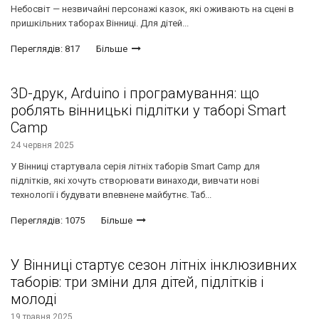
Небосвіт — незвичайні персонажі казок, які оживають на сцені в
пришкільних таборах Вінниці. Для дітей...
Переглядів: 817
Більше
3D-друк, Arduino і програмування: що
роблять вінницькі підлітки у таборі Smart
Camp
24 червня 2025
У Вінниці стартувала серія літніх таборів Smart Camp для
підлітків, які хочуть створювати винаходи, вивчати нові
технології і будувати впевнене майбутнє. Таб...
Переглядів: 1075
Більше
У Вінниці стартує сезон літніх інклюзивних
таборів: три зміни для дітей, підлітків і
молоді
19 травня 2025