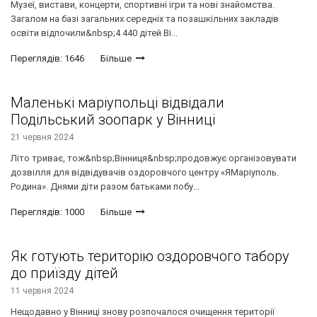
Музеї, вистави, концерти, спортивні ігри та нові знайомства.
Загалом на базі загальних середніх та позашкільних закладів
освіти відпочили&nbsp;4 440 дітей Ві...
Переглядів: 1646
Більше
Маленькі маріупольці відвідали
Подільський зоопарк у Вінниці
21 червня 2024
Літо триває, тож&nbsp;Вінниця&nbsp;продовжує організовувати
дозвілля для відвідувачів оздоровчого центру «ЯМаріуполь.
Родина». Днями діти разом батьками побу...
Переглядів: 1000
Більше
Як готують територію оздоровчого табору
до приїзду дітей
11 червня 2024
Нещодавно у Вінниці знову розпочалося очищення території