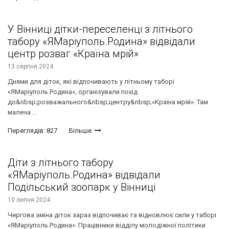
У Вінниці дітки-переселенці з літнього
табору «ЯМаріуполь.Родина» відвідали
центр розваг «Країна мрій»
13 серпня 2024
Днями для діток, які відпочивають у літньому таборі
«ЯМаріуполь.Родина», організували похід
до&nbsp;розважального&nbsp;центру&nbsp;«Країна мрій». Там
малеча ...
Переглядів: 827
Більше
Діти з літнього табору
«ЯМаріуполь.Родина» відвідали
Подільський зоопарк у Вінниці
10 липня 2024
Чергова зміна діток зараз відпочиває та відновлює сили у таборі
«ЯМаріуполь.Родина». Працівники відділу молодіжної політики