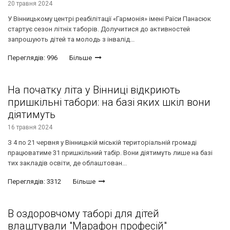
20 травня 2024
У Вінницькому центрі реабілітації «Гармонія» імені Раїси Панасюк
стартує сезон літніх таборів. Долучитися до активностей
запрошують дітей та молодь з інвалід...
Переглядів: 996
Більше
На початку літа у Вінниці відкриють
пришкільні табори: на базі яких шкіл вони
діятимуть
16 травня 2024
З 4 по 21 червня у Вінницькій міській територіальній громаді
працюватиме 31 пришкільний табір. Вони діятимуть лише на базі
тих закладів освіти, де облаштован...
Переглядів: 3312
Більше
В оздоровчому таборі для дітей
влаштували "Марафон професій"