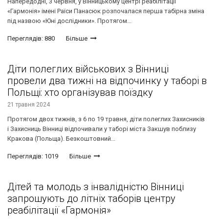
Напередодні, 3 червня, у Вінницькому центрі реабілітації
«Гармонія» імені Раїси Панасюк розпочалася перша табірна зміна
під назвою «Юні дослідники». Протягом...
Переглядів: 880
Більше
Діти полеглих військових з Вінниці
провели два тижні на відпочинку у таборі в
Польщі: хто організував поїздку
21 травня 2024
Протягом двох тижнів, з 6 по 19 травня, діти полеглих Захисників
і Захисниць Вінниці відпочивали у таборі міста Закшув поблизу
Кракова (Польща). Безкоштовний...
Переглядів: 1019
Більше
Дітей та молодь з інвалідністю Вінниці
запрошують до літніх таборів центру
реабілітації «Гармонія»