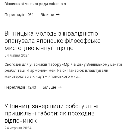
Вінницької міської ради спільно з...
Переглядів: 931
Більше
Вінницька молодь з інвалідністю
опанувала японське філософське
мистецтво кінцуґі: що це
04 липня 2024
Сьогодні для учасників табору «Мрія в дії» у Вінницькому центрі
реабілітації «Гармонія» імені Раїси Панасюк влаштували
майстерклас з кінцуґі – японського мис...
Переглядів: 1240
Більше
У Вінниці завершили роботу літні
пришкільні табори: як проходив
відпочинок
24 червня 2024