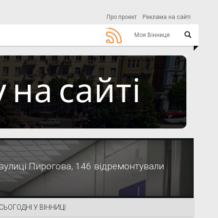
Про проект
Реклама на сайті
Моя Вінниця
 вулиці Пирогова, 146 відремонтували
СЬОГОДНІ У ВІННИЦІ