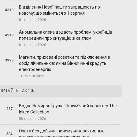
Відділення Нової пошти запрацюють по-
4310
новому: що зміниться з 1 серпня
01 серпня 2026
Аномальна спека додасть проблем: українців
4218
попередили про ситуацію зі світлом
01 серпня 2026
Магніти, приховані розетки та підключення в
3998
обхід лічильників: як на Вінниччині крадуть
електроенергію
16 липня 2026
ЧИТАЙТЕ ТАКОЖ
Водка Немиров Груша: Полум'яний характер The
237
Inked Collection
05 серпня 2026
Охота без добычи: почему интерактивные
304