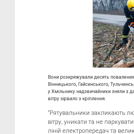
Вони розкряжували десять повалених 
Вінницького, Гайсинського, Тульчинсь
у Хмільнику надзвичайники зняли з да
вітру зірвало з кріплення.
"Рятувальники закликають лю
вітру, уникати та не паркуват
ліній електропередач та вели