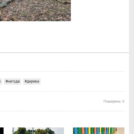
и
негода
дерева
Поширень:
0