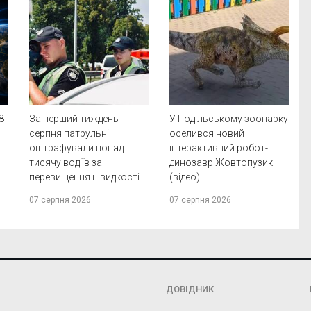
8
За перший тиждень
У Подільському зоопарку
а
серпня патрульні
оселився новий
оштрафували понад
інтерактивний робот-
тисячу водіїв за
динозавр Жовтопузик
перевищення швидкості
(відео)
07 серпня 2026
07 серпня 2026
ДОВІДНИК