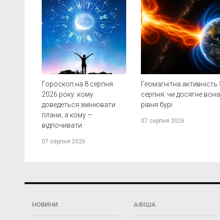
Гороскоп на 8 серпня
Геомагнітна активність 
2026 року: кому
серпня: чи досягне вон
доведеться змінювати
рівня бурі
плани, а кому —
07 серпня 2026
відпочивати
07 серпня 2026
НОВИНИ
АФІША