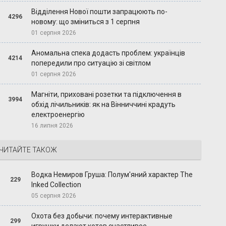
Відділення Нової пошти запрацюють по-
4296
новому: що зміниться з 1 серпня
01 серпня 2026
Аномальна спека додасть проблем: українців
4214
попередили про ситуацію зі світлом
01 серпня 2026
Магніти, приховані розетки та підключення в
3994
обхід лічильників: як на Вінниччині крадуть
електроенергію
16 липня 2026
ЧИТАЙТЕ ТАКОЖ
Водка Немиров Груша: Полум'яний характер The
229
Inked Collection
05 серпня 2026
Охота без добычи: почему интерактивные
299