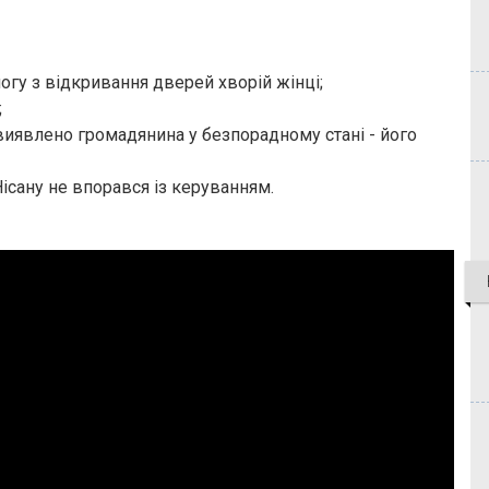
гу з відкривання дверей хворій жінці;
;
иявлено громадянина у безпорадному стані - його
Нісану не впорався із керуванням.