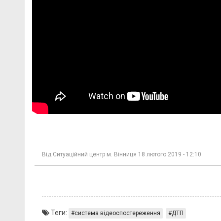
Від
Ситуаційний центр м. Вінниця
18 лютого 2019 - 12:10
Теги:
система відеоспостереження
ДТП