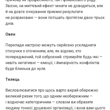
Звісно, на миттєвий ефект чекати не доводиться, але
й на довге очікування приємні результати
не розраховані — вони потішать протягом двох-трьох
днів.
Овен
Перепади настрою можуть серйозно ускладнити
стосунки з оточенням, але, як відомо, хто
попереджений, той озброєний: стримуйте будь-які —
навіть негативні — емоції, і ймовірність конфліктів
буде близька до нуля.
Телець
Висловлюватися про щось варто вкрай обережно:
великий ризик того, що одним необережним —
і водночас категоричним — словом ви образите
людину тонкої душевної організації, і вона вам цього