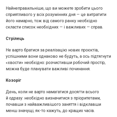
Найнеправильніше, що ви можете зробити цього
сприятливого у всіх розуміннях дня — це витратити
його намарно, тож від самого ранку необхідно
скласти список необхідних — і важливих — справ.
Стрілець
Не варто братися за реалізацію нових проєктів,
успішними вони однаково не будуть, а ось підтягнути
«хвости» необхідно: розчистивши робочий простір,
можна буде планувати важливі починання.
Козоріг
День, коли не варто намагатися досягти всього
й одразу: необхідно визначитися з пріоритетами,
почавши з найважливішого заняття і відклавши
менш значущі, як-то кажуть, до кращих часів.