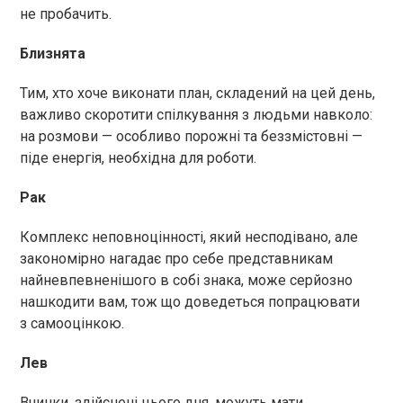
не пробачить.
Близнята
Тим, хто хоче виконати план, складений на цей день,
важливо скоротити спілкування з людьми навколо:
на розмови — особливо порожні та беззмістовні —
піде енергія, необхідна для роботи.
Рак
Комплекс неповноцінності, який несподівано, але
закономірно нагадає про себе представникам
найневпевненішого в собі знака, може серйозно
нашкодити вам, тож що доведеться попрацювати
з самооцінкою.
Лев
Вчинки, здійснені цього дня, можуть мати