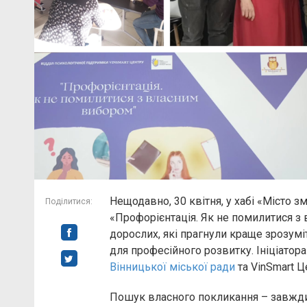
Нещодавно, 30 квітня, у хабі «Місто з
Поділитися:
«Профорієнтація. Як не помилитися з в
дорослих, які прагнули краще зрозуміт
для професійного розвитку. Ініціатора
Вінницької міської ради
та VinSmart Ц
Пошук власного покликання – завжди 