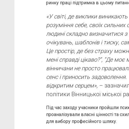
ринку праці підтримка в цьому питанн
«У світі, де виклики виникают
розуміння себе, своїх сильних с
людині складно визначитися з 
очікувань, шаблонів і тиску, са
Це простір, де без страху можн
мені справді цікаво?”, “Де моє 
вінничани не просто працювали
сенс і приносить задоволення. 
відкритим серцем»,
– зазначил
політики Вінницької міської 
Під час заходу учасники пройшли псих
проаналізували власні цінності та схи
для вибору професійного шляху.