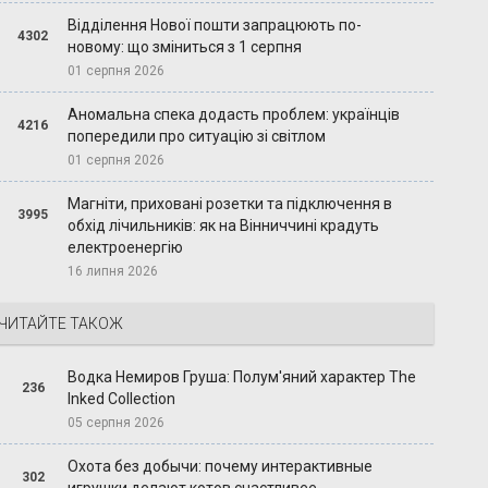
Відділення Нової пошти запрацюють по-
4302
новому: що зміниться з 1 серпня
01 серпня 2026
Аномальна спека додасть проблем: українців
4216
попередили про ситуацію зі світлом
01 серпня 2026
Магніти, приховані розетки та підключення в
3995
обхід лічильників: як на Вінниччині крадуть
електроенергію
16 липня 2026
ЧИТАЙТЕ ТАКОЖ
Водка Немиров Груша: Полум'яний характер The
236
Inked Collection
05 серпня 2026
Охота без добычи: почему интерактивные
302