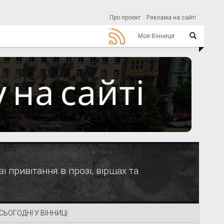
Про проект
Реклама на сайті
Моя Вінниця
і привітання в прозі, віршах та
СЬОГОДНІ У ВІННИЦІ