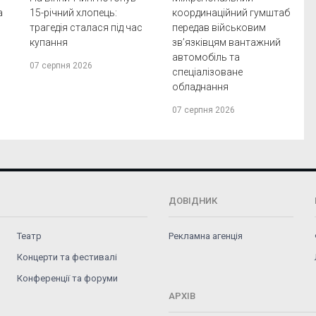
a
15-річний хлопець:
координаційний гумштаб
трагедія сталася під час
передав військовим
купання
зв’язківцям вантажний
автомобіль та
07 серпня 2026
спеціалізоване
обладнання
07 серпня 2026
ДОВІДНИК
Театр
Рекламна агенція
Концерти та фестивалі
Конференції та форуми
АРХІВ