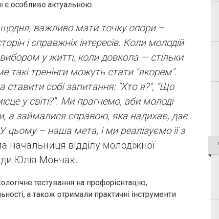
і є особливо актуальною.
ь щодня, важливо мати точку опори –
торін і справжніх інтересів. Коли молодій
вибором у житті, коли довкола — стільки
ме такі тренінги можуть стати "якорем".
а ставити собі запитання: “Хто я?”, “Що
місце у світі?”. Ми прагнемо, аби молоді
, а займалися справою, яка надихає, дає
У цьому – наша мета, і ми реалізуємо її з
а начальниця відділу молодіжної
ради Юлія Мончак.
ологічне тестування на профорієнтацію,
льності, а також отримали практичні інструменти