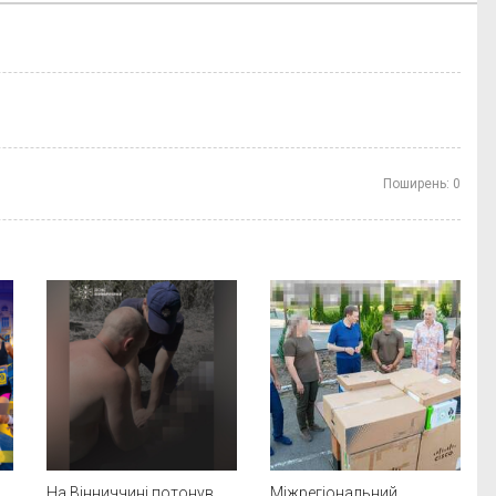
Поширень:
0
На Вінниччині потонув
Міжрегіональний