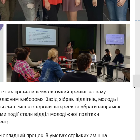
містів» провели психологічний тренінг на тему
ласним вибором». Захід зібрав підлітків, молодь і
и свої сильні сторони, інтереси та обрати напрямок
ми події стали відділ молодіжної політики
ентр.
складний процес. В умовах стрімких змін на