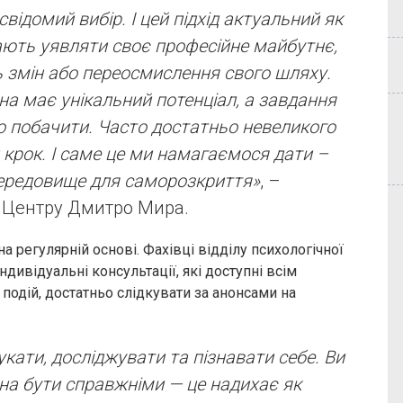
відомий вибір. І цей підхід актуальний як
нають уявляти своє професійне майбутнє,
ть змін або переосмислення свого шляху.
а має унікальний потенціал, а завдання
о побачити. Часто достатньо невеликого
крок. І саме це ми намагаємося дати –
 середовище для саморозкриття»
, –
t Центру Дмитро Мира.
на регулярній основі. Фахівці відділу психологічної
ндивідуальні консультації, які доступні всім
подій, достатньо слідкувати за анонсами на
кати, досліджувати та пізнавати себе. Ви
на бути справжніми — це надихає як