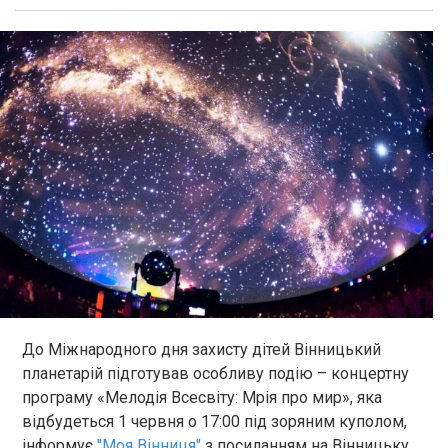
До Міжнародного дня захисту дітей Вінницький
планетарій підготував особливу подію – концертну
програму «Мелодія Всесвіту: Мрія про мир», яка
відбудеться 1 червня о 17:00 під зоряним куполом,
інформує
"Моя Вінниця"
з посиланням на Вінницьку