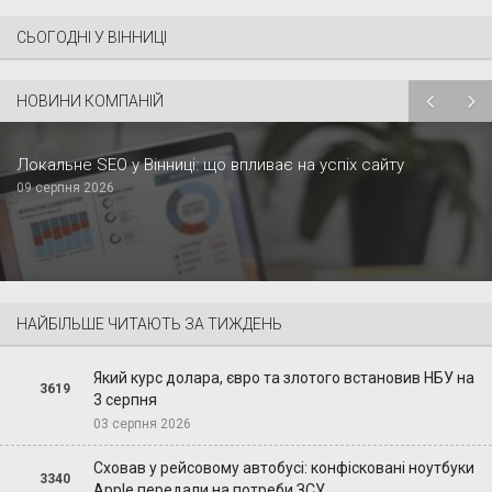
СЬОГОДНІ У ВІННИЦІ
НОВИНИ КОМПАНІЙ
Локальне SEO у Вінниці: що впливає на успіх сайту
09 серпня 2026
НАЙБІЛЬШЕ ЧИТАЮТЬ ЗА ТИЖДЕНЬ
Який курс долара, євро та злотого встановив НБУ на
3619
3 серпня
03 серпня 2026
Сховав у рейсовому автобусі: конфісковані ноутбуки
3340
Apple передали на потреби ЗСУ