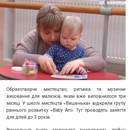
Образотворче мистецтво, ритміка та музичне
виховання для малюків, яким вже виповнилося три
місяці. У школі мистецтв «Вишенька» відкрили групу
раннього розвитку «Baby Art». Тут проводять заняття
для дітей до 3 років.
Вихованців вчать малювати, розвивають дрібну