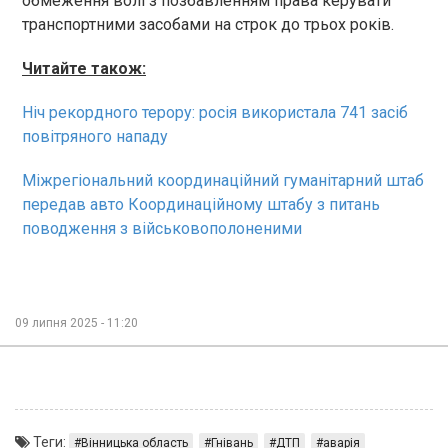
обмеження волі з позбавленням права керувати
транспортними засобами на строк до трьох років.
Читайте також:
Ніч рекордного терору: росія використала 741 засіб
повітряного нападу
Міжрегіональний координаційний гуманітарний штаб
передав авто Координаційному штабу з питань
поводження з військовополоненими
09 липня 2025 - 11:20
Теги:
Вінницька область
Гнівань
ДТП
аварія