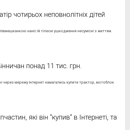
матір чотирьох неповнолітніх дітей
співмешканкою наніс їй тілесні ушкодження несумісні з життям.
нничан понад 11 тис. грн.
які через мережу Інтернет намагались купити трактор, мотоблок
астин, які він "купив" в Інтернеті, та