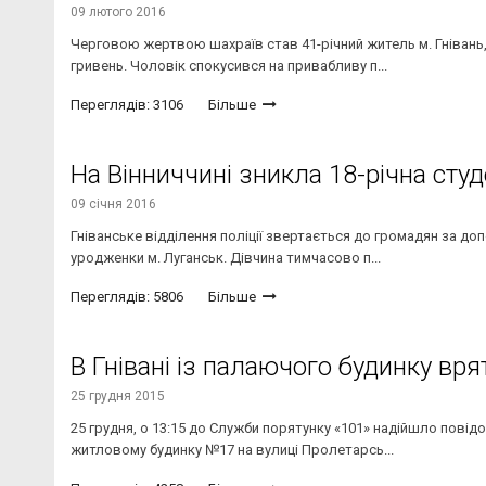
09 лютого 2016
Черговою жертвою шахраїв став 41-річний житель м. Гнівань
гривень. Чоловік спокусився на привабливу п...
Переглядів: 3106
Більше
На Вінниччині зникла 18-річна сту
09 січня 2016
Гніванське відділення поліції звертається до громадян за до
уродженки м. Луганськ. Дівчина тимчасово п...
Переглядів: 5806
Більше
В Гнівані із палаючого будинку вря
25 грудня 2015
25 грудня, о 13:15 до Служби порятунку «101» надійшло по
житловому будинку №17 на вулиці Пролетарсь...