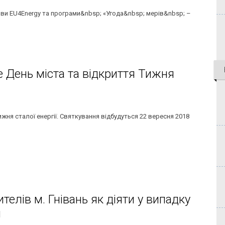
ви EU4Energy та програми&nbsp; «Угода&nbsp; мерів&nbsp; –
е День міста та відкриття Тижня
жня сталої енергії. Святкування відбудуться 22 вересня 2018
елів м. Гнівань як діяти у випадку
й