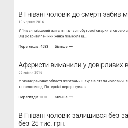
В Гнівані чоловік до смерті забив 
10 червня 2016
У Гнівані місцевий житель під час побутової сварки зі своєю 
Від розриву печінки жінка померла щ...
Переглядів: 4583
Більше
Аферисти виманили у довірливих ві
06 квітня 2016
У різних районах області жертвами шахраїв стали чоловіки, 
та велосипед. Потерпілі перерахували ...
Переглядів: 3030
Більше
В Гнівані чоловік залишився без запч
без 25 тис. грн.