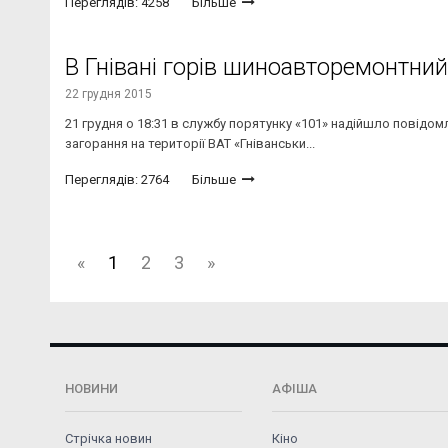
Переглядів: 4258
Більше
В Гнівані горів шиноавторемонтний
22 грудня 2015
21 грудня о 18:31 в службу порятунку «101» надійшло повідомл
загорання на території ВАТ «Гніванськи...
Переглядів: 2764
Більше
«
1
2
3
»
НОВИНИ
АФІША
Стрічка новин
Кіно