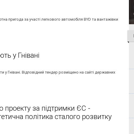
ртна пригода за участі легкового автомобіля BYD та вантажівки
ть у Гнівані
и у Гнівані. Відповідний тендер розміщено на сайті державних
ю проекту за підтримки ЄС -
гетична політика сталого розвитку