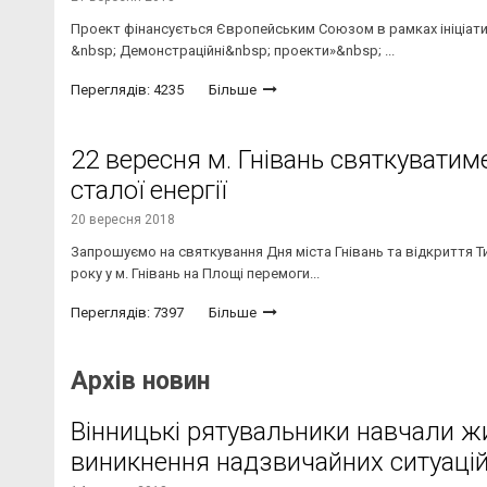
Проект фінансується Європейським Союзом в рамках ініціати
&nbsp; Демонстраційні&nbsp; проекти»&nbsp; ...
Переглядів: 4235
Більше
22 вересня м. Гнівань святкуватим
сталої енергії
20 вересня 2018
Запрошуємо на святкування Дня міста Гнівань та відкриття Ти
року у м. Гнівань на Площі перемоги...
Переглядів: 7397
Більше
Архів новин
Вінницькі рятувальники навчали жит
виникнення надзвичайних ситуаці