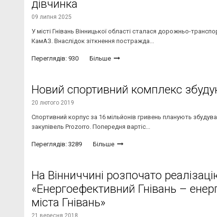
дівчинка
09 липня 2025
У місті Гнівань Вінницької області сталася дорожньо-транспо
КамАЗ. Внаслідок зіткнення постражда...
Переглядів: 930
Більше
Новий спортивний комплекс збудую
20 лютого 2019
Спортивний корпус за 16 мільйонів гривень планують збудуват
закупівель Prozorro. Попередня вартіс...
Переглядів: 3289
Більше
На Вінниччині розпочато реалізаці
«Енергоефективний Гнівань – енер
міста Гнівань»
21 вересня 2018