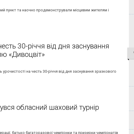
йний пункт та наочно продемонстрували місцевим жителям і
 честь 30-річчя від дня заснування
лю «Дивоцвіт»
ь урочистості на честь 30-річчя від дня заснування зразкового
дбувся обласний шаховий турнір
рації, батько багаторазової чемпіонки та призерки чемпіонатів