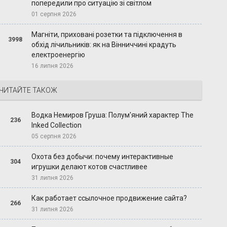
попередили про ситуацію зі світлом
01 серпня 2026
Магніти, приховані розетки та підключення в
3998
обхід лічильників: як на Вінниччині крадуть
електроенергію
16 липня 2026
ЧИТАЙТЕ ТАКОЖ
Водка Немиров Груша: Полум'яний характер The
236
Inked Collection
05 серпня 2026
Охота без добычи: почему интерактивные
304
игрушки делают котов счастливее
31 липня 2026
Как работает ссылочное продвижение сайта?
266
31 липня 2026