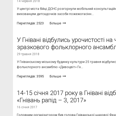
14 червня 2018
У центрі міста бійці ДСНС розгорнули мобільний консультаці
вихованцям дитсадочків засоби пожежогасінн...
Переглядів: 2523
Більше
У Гнівані відбулись урочистості на
зразкового фольклорного ансамб
29 травня 2018
У Гніванському міському будинку культури 25 травня відбулис
фольклорного ансамблю «Дивоцвіт» Гн...
Переглядів: 3595
Більше
14-15 січня 2017 року в Гнівані ві
«Гнівань рапід – 3, 2017»
16 січня 2017
Головним організатором був голова Гніванської шахової Феде