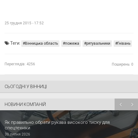
25 грудня 2015 - 17:52
Теги:
Вінницька область
пожежа
рятувальники
Гнівань
Переглядів:
4256
Поширень: 0
СЬОГОДНІ У ВІННИЦІ
НОВИНИ КОМПАНІЙ
Як правильно обрати рукава високого тиску для
спецтехніки
30 липня 2026