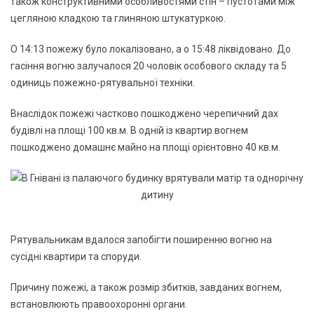
також конструктивними особливостями стін – пустотами між
цегляною кладкою та глиняною штукатуркою.
О 14:13 пожежу було локалізовано, а о 15:48 ліквідовано. До
гасіння вогню залучалося 20 чоловік особового складу та 5
одиниць пожежно-рятувальної техніки.
Внаслідок пожежі частково пошкоджено черепичний дах
будівлі на площі 100 кв.м. В одній із квартир вогнем
пошкоджено домашнє майно на площі орієнтовно 40 кв.м.
Рятувальникам вдалося запобігти поширенню вогню на
сусідні квартири та споруди.
Причину пожежі, а також розмір збитків, завданих вогнем,
встановлюють правоохоронні органи.