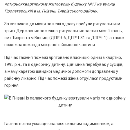
чотирьохквартирному житловому будинку №17 на вулиці
Пролетарській в м. Гнівань Тиврівського району.
За викликом до місця пожежі одразу прибули рятувальники
трьох Державних пожежно-рятувальних частин міст Гнівань,
смт Тиврів та м.Вінниці (ДПРЧ-6, ДПРЧ-31 та ДПРЧ-1), а також
пожежна команда місцевої військової частини.
Під час гасіння пожежі врятовано власницю однієї з квартир,
1995 р.н., та її однорічну дитину. Дівчинка перебуває у сусідів,
а маму каретою швидкої медичної допомоги доправлено у
районну лікарню. Під час пожежі жінка отруїлася продуктами
горіння.
Гасіння вогню ускладнювалося сильним задимленням, а