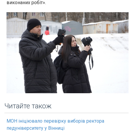
виконаних робіт».
Читайте також
МОН ініціювало перевірку виборів ректора
педуніверситету у Вінниці