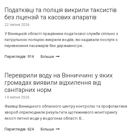
Податківці та поліція викрили таксистів
без ліцензій та касових апаратів
22 липня 2026
У Вінницькій області працівники податкової служби спільно з
патрульною поліцією викрили водіїв, які надавали послуги з
перевезення пасажирів без державної ре...
Переглядів: 914
Більше
Перевірили воду на Вінниччині: у яких
громадах виявили відхилення від
санітарних норм
14 липня 2026
Фахівці Вінницького обласного центру контролю та профілактики
хвороб оприлюднили результати щотижневого моніторингу
якості питної води у водогонах області. Б...
Переглядів: 624
Більше