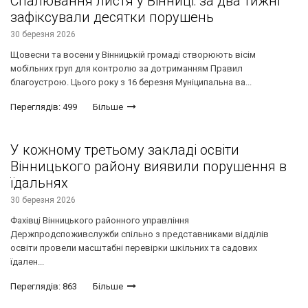
Спалювання листя у Вінниці: за два тижні
зафіксували десятки порушень
30 березня 2026
Щовесни та восени у Вінницькій громаді створюють вісім
мобільних груп для контролю за дотриманням Правил
благоустрою. Цього року з 16 березня Муніципальна ва...
Переглядів: 499
Більше
У кожному третьому закладі освіти
Вінницького району виявили порушення в
їдальнях
30 березня 2026
Фахівці Вінницького районного управління
Держпродспоживслужби спільно з представниками відділів
освіти провели масштабні перевірки шкільних та садових
їдален...
Переглядів: 863
Більше