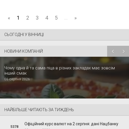
«
1
2
3
4
5
...
»
СЬОГОДНІ У ВІННИЦІ
НОВИНИ КОМПАНІЙ
Чому одна й та сама піца в різних закладах має зовсім
інший смак
06 серпня 2026
НАЙБІЛЬШЕ ЧИТАЮТЬ ЗА ТИЖДЕНЬ
Офіційний курс валют на 2 серпня: дані Нацбанку
5378