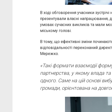
В ході обговорення учасники зустрічі
презентували власні напрацювання, д
умовах сучасних викликів та мали мо
міському голові.
В тому, що ефективні зміни починаютьс
відповідальності переконаний дирек
Мережко.
«Такі формати взаємодії форм
партнерства, у якому влада та
одного. Саме на цій основі ви
громади, орієнтована на довг