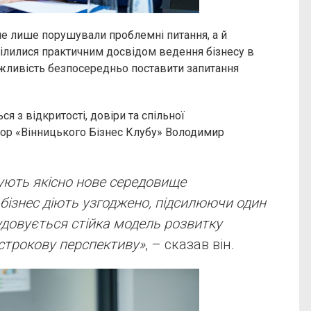
 не лише порушували проблемні питання, а й
ілилися практичним досвідом ведення бізнесу в
жливість безпосередньо поставити запитання
я з відкритості, довіри та спільної
тор «Вінницького Бізнес Клубу» Володимир
ують якісно нове середовище
 бізнес діють узгоджено, підсилюючи один
будовується стійка модель розвитку
острокову перспективу»
, – сказав він.