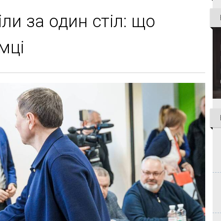
іли за один стіл: що
мці