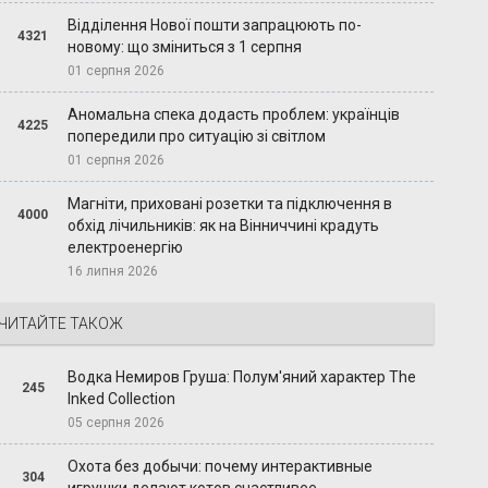
Відділення Нової пошти запрацюють по-
4321
новому: що зміниться з 1 серпня
01 серпня 2026
Аномальна спека додасть проблем: українців
4225
попередили про ситуацію зі світлом
01 серпня 2026
Магніти, приховані розетки та підключення в
4000
обхід лічильників: як на Вінниччині крадуть
електроенергію
16 липня 2026
ЧИТАЙТЕ ТАКОЖ
Водка Немиров Груша: Полум'яний характер The
245
Inked Collection
05 серпня 2026
Охота без добычи: почему интерактивные
304