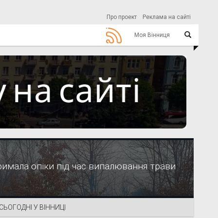
Про проект
Реклама на сайті
Моя Вінниця
римала опіки під час випалювання трави
СЬОГОДНІ У ВІННИЦІ