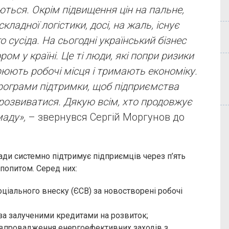
ться. Окрім підвищення цін на пальне,
кладної логістики, досі, на жаль, існує
о сусіда. На сьогодні український бізнес
м у країні. Це ті люди, які попри ризики
юють робочі місця і тримають економіку.
програми підтримки, щоб підприємства
розвиватися. Дякую всім, хто продовжує
маду»,
– звернувся Сергій Моргунов до
ади системно підтримує підприємців через п’ять
 попитом. Серед них:
ціального внеску (ЄСВ) за новостворені робочі
 за залученими кредитами на розвиток;
 впровадження енергоефективних заходів з