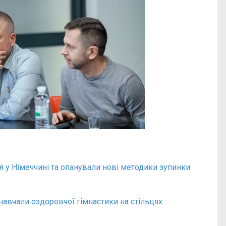
я у Німеччині та опанували нові методики зупинки
навчали оздоровчої гімнастики на стільцях