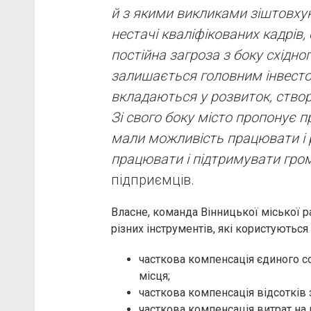
й з якими викликами зіштовхую
нестачі кваліфікованих кадрів, с
постійна загроза з боку східног
залишається головним інвесторо
вкладаються у розвиток, створ
Зі свого боку місто пропонує 
мали можливість працювати і 
працювати і підтримувати гро
підприємців.
Власне, команда Вінницької міської р
різних інструментів, які користуються
часткова компенсація єдиного со
місця;
часткова компенсація відсотків
часткова компенсація витрат на