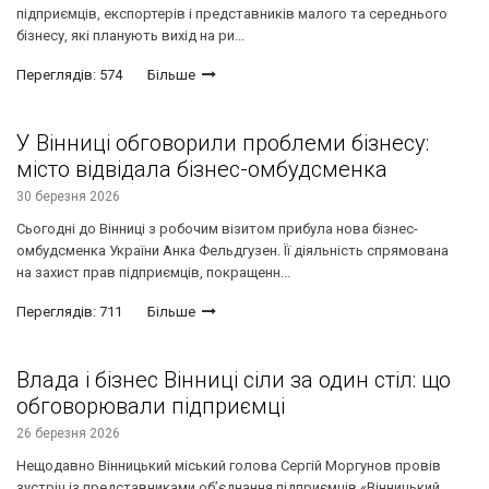
підприємців, експортерів і представників малого та середнього
бізнесу, які планують вихід на ри...
Переглядів: 574
Більше
У Вінниці обговорили проблеми бізнесу:
місто відвідала бізнес-омбудсменка
30 березня 2026
Сьогодні до Вінниці з робочим візитом прибула нова бізнес-
омбудсменка України Анка Фельдгузен. Її діяльність спрямована
на захист прав підприємців, покращенн...
Переглядів: 711
Більше
Влада і бізнес Вінниці сіли за один стіл: що
обговорювали підприємці
26 березня 2026
Нещодавно Вінницький міський голова Сергій Моргунов провів
зустріч із представниками об’єднання підприємців «Вінницький