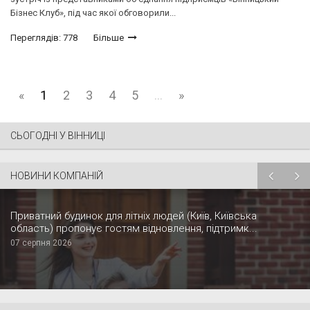
Бізнес Клуб», під час якої обговорили...
Переглядів: 778
Більше
«
1
2
3
4
5
...
»
СЬОГОДНІ У ВІННИЦІ
НОВИНИ КОМПАНІЙ
Приватний будинок для літніх людей (Київ, Київська
область) пропонує гостям відновлення, підтримк...
07 серпня 2026