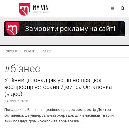
ГОЛОВНА
НОВИНИ
БІЗНЕС
#бізнес
У Вінниці понад рік успішно працює
зоопростір ветерана Дмитра Остапенка
(відео)
24 липня 2026
Понад рік на Вінниччині успішно працює зоопростір Дмитра
Остапенка. Це універсальний осередок для власників тварин,
який поєднує грумінг-салон та зоомагазин....