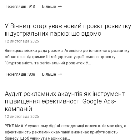
Переглядів: 913
Більше
У Вінниці стартував новий проєкт розвитку
індустріальних парків: що відомо
12 листопада 2025
Вінницька міська рада разом з Агенцією регіонального розвитку
області за підтримки Швейцарсько-українського проєкту
“Згуртованість та регіональний розвиток У...
Переглядів: 808
Більше
Аудит рекламних акаунтів як інструмент
підвищення ефективності Google Ads-
кампаній
12 листопада 2025
РЕКЛАМА У сучасному digital-середовищі кожен клік має ціну, а
ефективність рекламних кампаній визначає прибутковість
бізнесу. Щоб уникнути марних ви...