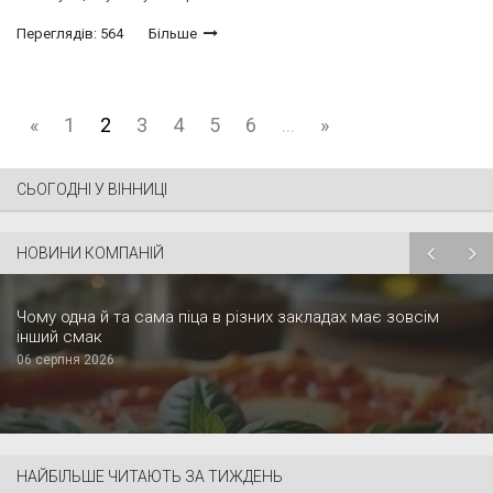
Переглядів: 564
Більше
«
1
2
3
4
5
6
...
»
СЬОГОДНІ У ВІННИЦІ
НОВИНИ КОМПАНІЙ
Чому одна й та сама піца в різних закладах має зовсім
інший смак
06 серпня 2026
НАЙБІЛЬШЕ ЧИТАЮТЬ ЗА ТИЖДЕНЬ