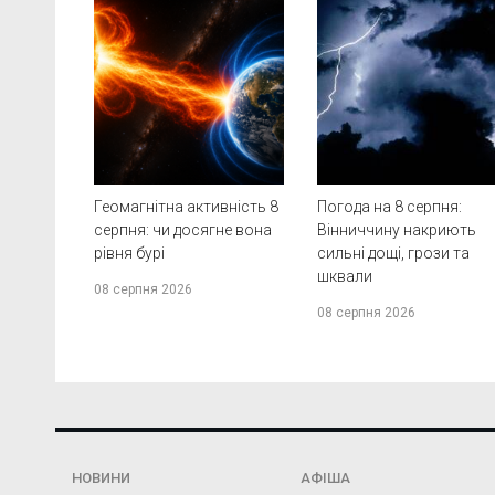
Геомагнітна активність 8
Погода на 8 серпня:
серпня: чи досягне вона
Вінниччину накриють
рівня бурі
сильні дощі, грози та
шквали
08 серпня 2026
08 серпня 2026
НОВИНИ
АФІША