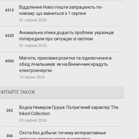
Відділення Нової пошти запрацюють по-
4312
новому: що зміниться з 1 серпня
01 серпня 2026
Аномальна спека додасть проблем: українців
4220
попередили про ситуацію зі світлом
01 серпня 2026
Магніти, приховані розетки та підключення в
4000
обхід лічильників: як на Вінниччині крадуть
електроенергію
16 липня 2026
ЧИТАЙТЕ ТАКОЖ
Водка Немиров Груша: Полум'яний характер The
242
Inked Collection
05 серпня 2026
Охота без добычи: почему интерактивные
304