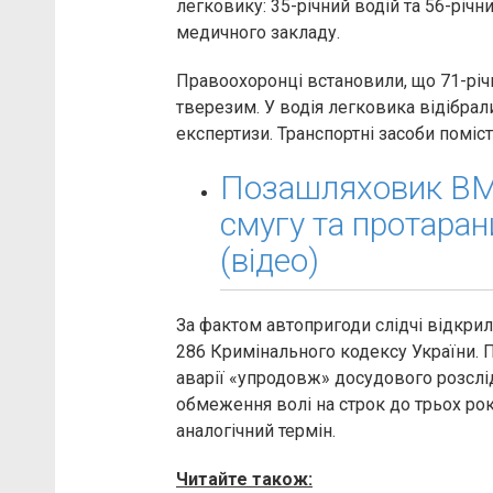
легковику: 35-річний водій та 56-річ
медичного закладу.
Правоохоронці встановили, що 71-рі
тверезим. У водія легковика відібрал
експертизи. Транспортні засоби поміс
Позашляховик BMW
смугу та протарани
(відео)
За фактом автопригоди слідчі відкри
286 Кримінального кодексу України. П
аварії «упродовж» досудового розсл
обмеження волі на строк до трьох ро
аналогічний термін.
Читайте також: