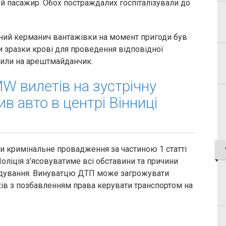
ний пасажир. Обох постраждалих госпіталізували до
чний керманич вантажівки на момент пригоди був
и зразки крові для проведення відповідної
тили на арештмайданчик.
 вилетів на зустрічну
в авто в центрі Вінниці
ли кримінальне провадження за частиною 1 статті
оліція з’ясовуватиме всі обставини та причини
ідування. Винуватцю ДТП може загрожувати
ків з позбавленням права керувати транспортом на