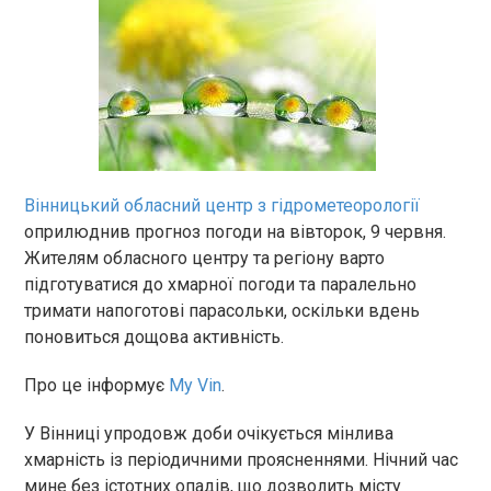
Вінницький обласний центр з гідрометеорології
оприлюднив прогноз погоди на вівторок, 9 червня.
Жителям обласного центру та регіону варто
підготуватися до хмарної погоди та паралельно
тримати напоготові парасольки, оскільки вдень
поновиться дощова активність.
Про це інформує
My Vin
.
У Вінниці упродовж доби очікується мінлива
хмарність із періодичними проясненнями. Нічний час
мине без істотних опадів, що дозволить місту