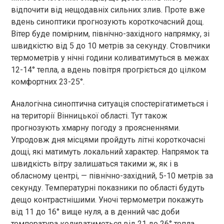
відпочити від нещодавніх сильних злив. Проте вже
вдень синоптики прогнозують короткочасний дощ.
Вітер буде помірним, північно-західного напрямку, зі
швидкістю від 5 до 10 метрів за секунду. Стовпчики
термометрів у нічні години коливатимуться в межах
12-14° тепла, а вдень повітря прогріється до цілком
комфортних 23-25°.
Аналогічна синоптична ситуація спостерігатиметься і
на території Вінницької області. Тут також
прогнозують хмарну погоду з проясненнями.
Упродовж дня місцями пройдуть літні короткочасні
дощі, які матимуть локальний характер. Напрямок та
швидкість вітру залишаться такими ж, як і в
обласному центрі, — північно-західний, 5-10 метрів за
секунду. Температурні показники по області будуть
дещо контрастнішими. Уночі термометри покажуть
від 11 до 16° вище нуля, а в денний час доби
температура коливатиметься від 21 до 26° тепла.