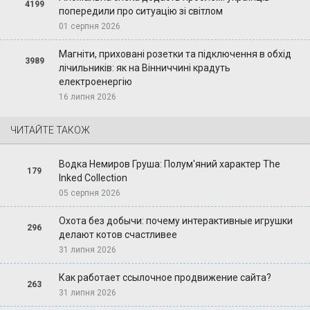
4199
попередили про ситуацію зі світлом
01 серпня 2026
Магніти, приховані розетки та підключення в обхід
3989
лічильників: як на Вінниччині крадуть
електроенергію
16 липня 2026
ЧИТАЙТЕ ТАКОЖ
Водка Немиров Груша: Полум'яний характер The
179
Inked Collection
05 серпня 2026
Охота без добычи: почему интерактивные игрушки
296
делают котов счастливее
31 липня 2026
Как работает ссылочное продвижение сайта?
263
31 липня 2026