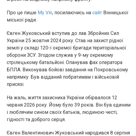
Про це пише
My Vin
, посилаючись на
сайт
Вінницької
міської ради.
Євген Жуковський вступив до лав Збройних Сил
України 25 жовтня 2024 року. Став на захист рідної
землі у складі 120-ї окремої бригади територіальної
оборони ЗСУ. Згодом служив у 9-му окремому
стрілецькому батальйоні. Опанував фах оператора
БПЛА. Виконував бойові завдання на Покровському
напрямку. Був відданий побратимам і військовій
присязі.
На жаль, життя захисника України обірвалося 12
червня 2026 року. Йому було 39 років. Він був єдиним
і люблячим сином своїх батьків, людиною честі,
гідності та доброго серця.
Євген Валентинович Жуковський народився 8 серпня