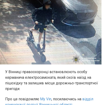
У Вінниці правоохоронці встановлюють особу
керманича електросамоката, який скоїв наїзд на
пішохідку та залишив місце дорожньо-транспортної
пригоди.
Про це повідомляє
My Vin
, посилаючись на
відділ
комунікації поліції Вінницької області
.