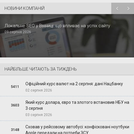
НОВИНИ КОМПАНІЙ
Локальне SEO у Вінниці: що впливає на успіх сайту
09 серпня 2026
НАЙБІЛЬШЕ ЧИТАЮТЬ ЗА ТИЖДЕНЬ
Офіційний курс валют на 2 серпня: дані Нацбанку
5411
02 серпня 2026
Який курс долара, євро та злотого встановив НБУ на
3603
3 серпня
03 серпня 2026
Сховав у рейсовому автобусі: конфісковані ноутбуки
3148
Apple передали на потреби ЗСУ