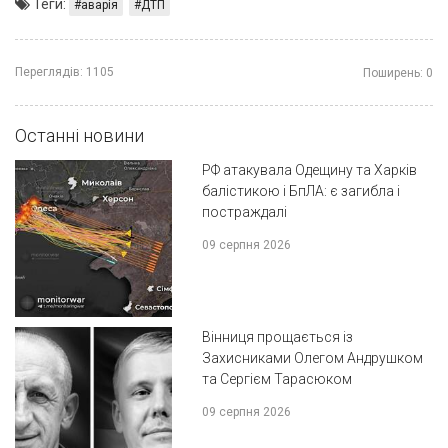
Теги:
аварія
ДТП
Переглядів:
1105
Поширень:
0
Останні новини
РФ атакувала Одещину та Харків
балістикою і БпЛА: є загибла і
постраждалі
09 серпня 2026
Вінниця прощається із
Захисниками Олегом Андрушком
та Сергієм Тарасюком
09 серпня 2026