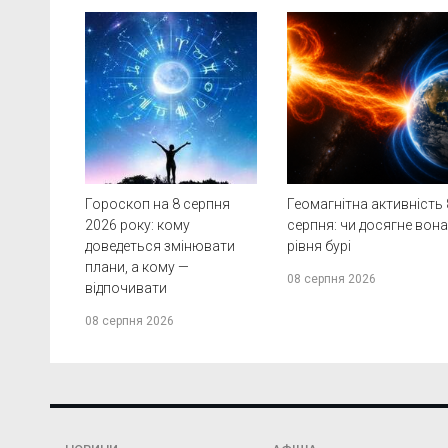
Гороскоп на 8 серпня
Геомагнітна активність 
2026 року: кому
серпня: чи досягне вон
доведеться змінювати
рівня бурі
плани, а кому —
08 серпня 2026
відпочивати
08 серпня 2026