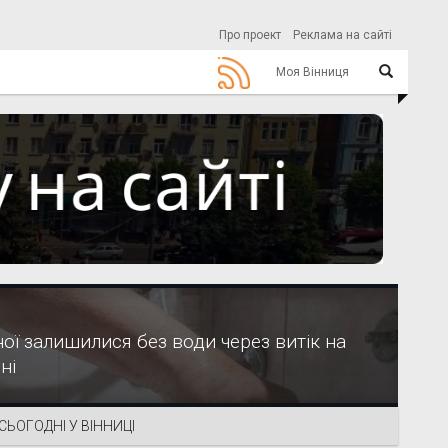
Про проект
Реклама на сайті
Моя Вінниця
ої залишилися без води через витік на
ні
СЬОГОДНІ У ВІННИЦІ