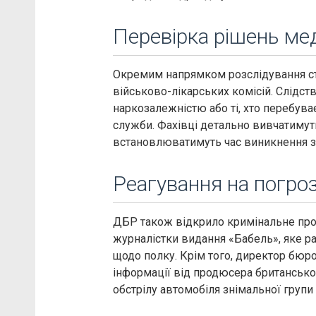
Перевірка рішень ме
Окремим напрямком розслідування ста
військово-лікарських комісій. Слідство
наркозалежністю або ті, хто перебува
служби. Фахівці детально вивчатиму
встановлюватимуть час виникнення з
Реагування на погро
ДБР також відкрило кримінальне пров
журналістки видання «Бабель», яке р
щодо полку. Крім того, директор бюро
інформації від продюсера британськ
обстрілу автомобіля знімальної групи