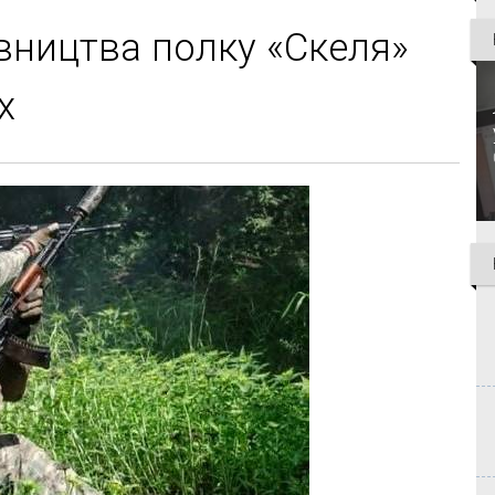
івництва полку «Скеля»
х