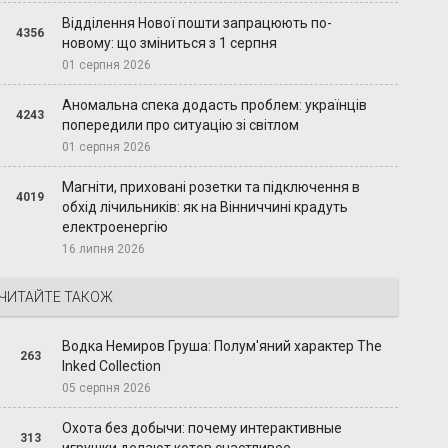
Відділення Нової пошти запрацюють по-
4356
новому: що зміниться з 1 серпня
01 серпня 2026
Аномальна спека додасть проблем: українців
4243
попередили про ситуацію зі світлом
01 серпня 2026
Магніти, приховані розетки та підключення в
4019
обхід лічильників: як на Вінниччині крадуть
електроенергію
16 липня 2026
ЧИТАЙТЕ ТАКОЖ
Водка Немиров Груша: Полум'яний характер The
263
Inked Collection
05 серпня 2026
Охота без добычи: почему интерактивные
313