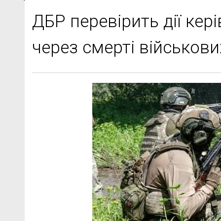
ДБР перевірить дії кер
через смерті військови