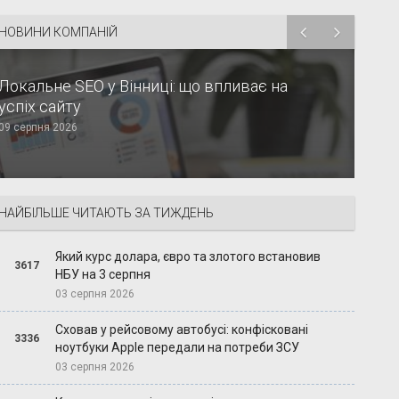
НОВИНИ КОМПАНІЙ
Локальне SEO у Вінниці: що впливає на
успіх сайту
09 серпня 2026
НАЙБІЛЬШЕ ЧИТАЮТЬ ЗА ТИЖДЕНЬ
Який курс долара, євро та злотого встановив
3617
НБУ на 3 серпня
03 серпня 2026
Сховав у рейсовому автобусі: конфісковані
3336
ноутбуки Apple передали на потреби ЗСУ
03 серпня 2026