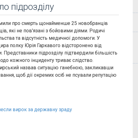
ло підрозділу
омили про смерть щонайменше 25 новобранців
в, які не пов'язані з бойовими діями. Родичі
ьства та відсутність медичної допомоги. У
ира полку Юрія Гаркавого відсторонено від
и. Представники підрозділу підтвердили більшість
одо кожного інциденту триває слідство.
ирський назвав ситуацію ганебною, закликавши
вання, щоб дії окремих осіб не псували репутацію
инесли вирок за державну зраду