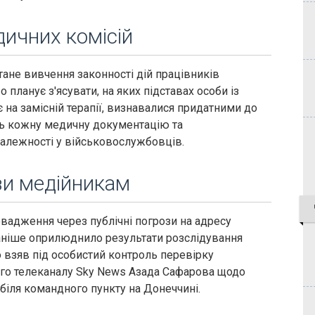
дичних комісій
не вивчення законності дій працівників
 планує з'ясувати, на яких підставах особи із
є на замісній терапії, визнавалися придатними до
ть кожну медичну документацію та
алежності у військовослужбовців.
зи медійникам
адження через публічні погрози на адресу
аніше оприлюднило результати розслідування
 взяв під особистий контроль перевірку
ого телеканалу Sky News Азада Сафарова щодо
 біля командного пункту на Донеччині.