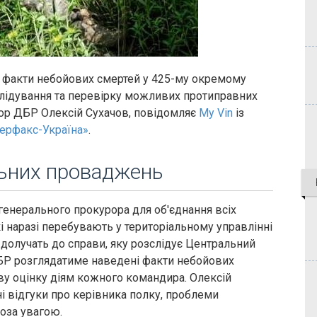
 факти небойових смертей у 425-му окремому
лідування та перевірку можливих протиправних
тор ДБР Олексій Сухачов, повідомляє
My Vin
із
терфакс-Україна»
.
льних проваджень
генерального прокурора для об'єднання всіх
і наразі перебувають у територіальному управлінні
 долучать до справи, яку розслідує Центральний
ДБР розглядатиме наведені факти небойових
ову оцінку діям кожного командира. Олексій
і відгуки про керівника полку, проблеми
оза увагою.