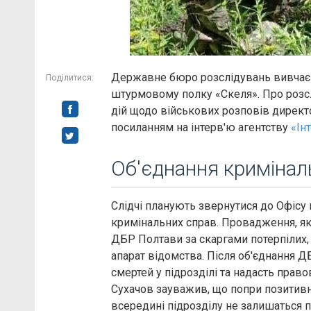
Державне бюро розслідувань вивчає
Поділитися:
штурмовому полку «Скеля». Про розс
дій щодо військових розповів дирек
посиланням на інтерв'ю агентству
«Ін
Об'єднання криміна
Слідчі планують звернутися до Офісу 
кримінальних справ. Провадження, як
ДБР Полтави за скаргами потерпілих,
апарат відомства. Після об'єднання 
смертей у підрозділі та надасть прав
Сухачов зауважив, що попри позитивн
всередині підрозділу не залишаться п