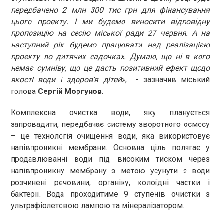
передбачено 2 млн 300 тис грн для фінансування
цього проекту. І ми будемо виносити відповідну
пропозицію на сесію міської ради 27 червня. А на
наступний рік будемо працювати над реалізацією
проекту по дитячих садочках. Думаю, що ні в кого
немає сумніву, що це дасть позитивний ефект щодо
якості води і здоров’я дітей
», - зазначив міський
голова
Сергій Моргунов
.
Комплексна очистка води, яку планується
запровадити, передбачає систему зворотного осмосу
– це технологія очищення води, яка використовує
напівпроникні мембрани. Основна ціль полягає у
продавлюванні води під високим тиском через
напівпроникну мембрану з метою усунути з води
розчинені речовини, органіку, колоїдні частки і
бактерії. Вода проходитиме 9 ступенів очистки з
ультрафіолетовою лампою та мінералізатором.