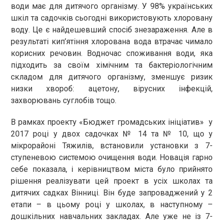
води має для дитячого організму. У 98% українських
шкіл та садочків сьогодні використовують хлоровану
воду. Це є найдешевший спосіб знезараження. Але в
результаті кип’ятіння хлорована вода втрачає чимало
корисних речовин. Водночас споживання води, яка
підходить за своїм хімічним та бактеріологічним
складом для дитячого організму, зменшує ризик
низки хвороб: ацетону, вірусних інфекцій,
захворювань суглобів тощо.
В рамках проекту «Бюджет громадських ініціатив» у
2017 році у двох садочках № 14 та № 10, що у
мікрорайоні Тяжилів, встановили установки з 7-
ступеневою системою очищення води. Новація гарно
себе показала, і керівництвом міста було прийнято
рішення реалізувати цей проект в усіх школах та
дитячих садках Вінниці. Він буде запроваджений у 2
етапи – в цьому році у школах, в наступному –
дошкільних навчальних закладах. Але уже не із 7-