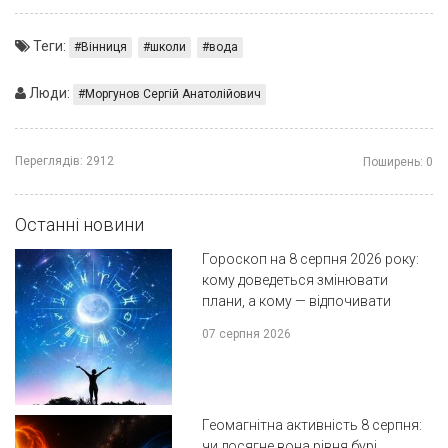
Теги:
Вінниця
школи
вода
Люди:
Моргунов Сергій Анатолійович
Переглядів:
2912
Поширень:
0
Останні новини
Гороскоп на 8 серпня 2026 року:
кому доведеться змінювати
плани, а кому — відпочивати
07 серпня 2026
Геомагнітна активність 8 серпня:
чи досягне вона рівня бурі