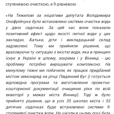
ступеневою очисткою, а 9-рівневою.
«
На Тяжилові за ініціативи депутата Володимира
Онофрійчука було встановлено системи очистки води
у двох садочках. За цей час вони показали
позитивний ефект щодо якості питної води у цих
закладах. Батьки, діти і викладацький склад
задоволені. Тому ми прийняли рішення, що
враховуючи ту ситуацію з якістю води, яка в принципі
існує в Україні в цілому, зокрема і у Вінниці, - цю
проблему потрібно вирішувати комплексно. На
минулому тижні ми побачили, як працює придбаний
містом земснаряд на річці Південний Буг (і готується
відповідна програма та виготовлення проектно-
кошторисної документації очищення ріки по всій
екваторії у межах міста Вінниці). Тоді ж було
прийнято рішення, що в усіх 35 школах міста і 53
дитячих садочках буде встановлено системи 9-
ступеневої очистки води. На школи в цьому році буде