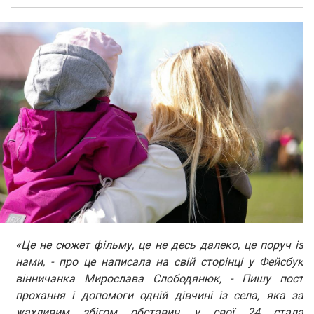
«Це не сюжет фільму, це не десь далеко, це поруч із
нами, - про це написала на свій сторінці у Фейсбук
вінничанка Мирослава Слободянюк, - Пишу пост
прохання і допомоги одній дівчині із села, яка за
жахливим збігом обставин, у свої 24 стала