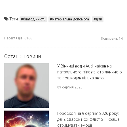
Теги:
благодійність
матеріальна допомога
діти
Переглядів:
6166
Поширень:
14
Останні новини
У Вінниці водій Audi наїхав на
патрульного, тікав зі стріляниною
та пошкодив кілька авто
09 серпня 2026
Гороскоп на 9 серпня 2026 року:
день сварок і конфліктів — краще
стримувати емоції