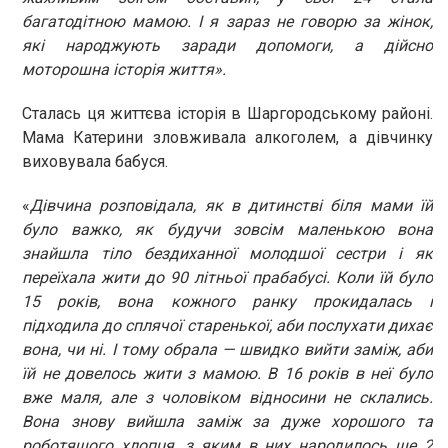
багатодітною мамою. І я зараз не говорю за жінок,
які народжують заради допомоги, а дійсно
моторошна історія життя».
Сталась ця життєва історія в Шаргородському районі.
Мама Катерини зловживала алкоголем, а дівчинку
виховувала бабуся.
«
Дівчина розповідала, як в дитинстві біля мами їй
було важко, як будучи зовсім маленькою вона
знайшла тіло бездиханної молодшої сестри і як
переїхала жити до 90 літньої прабабусі. Коли їй було
15 років, вона кожного ранку прокидалась і
підходила до сплячої старенької, аби послухати дихає
вона, чи ні. І тому обрала — швидко вийти заміж, аби
їй не довелось жити з мамою. В 16 років в неї було
вже маля, але з чоловіком відносини не склались.
Вона знову вийшла заміж за дуже хорошого та
роботящого хлопця, з яким в них народилось ще 2