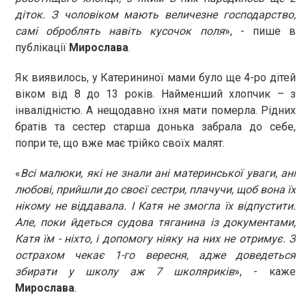
діток. З чоловіком мають величезне господарство,
самі оброблять навіть кусочок поля
», - пише в
публікації
Мирослава
.
Як виявилось, у Катерининої мами було ще 4-ро дітей
віком від 8 до 13 років. Найменший хлопчик – з
інвалідністю. А нещодавно їхня мати померла. Рідних
братів та сестер старша донька забрала до себе,
попри те, що вже має трійко своїх малят.
«
Всі малюки, які не знали ані материнської уваги, ані
любові, прийшли до своєї сестри, плачучи, щоб вона їх
нікому не віддавала. І Катя не змогла їх відпустити.
Але, поки йдеться судова тяганина із документами,
Катя їм - ніхто, і допомогу ніяку на них не отримує. З
острахом чекає 1-го вересня, адже доведеться
збирати у школу аж 7 школяриків
», - каже
Мирослава
.