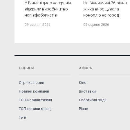
У Вінниці двоє ветеранів
На Вінниччині 26-річна
відкрили виробництво
жінка вирощувала
напівфабрикатів
коноплю на городі
09 серпня 2026
09 серпня 2026
НОВИНИ
АФІША
Стрічка новин
Кіно
Новини компаній
Виставки
ТОП-новини тижня
Спортивні події
ТОП-новини місяця
Різне
Теги