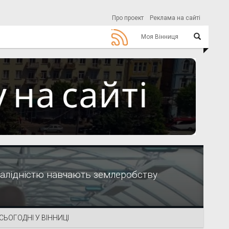
Про проект
Реклама на сайті
Моя Вінниця
валідністю навчають землеробству
СЬОГОДНІ У ВІННИЦІ