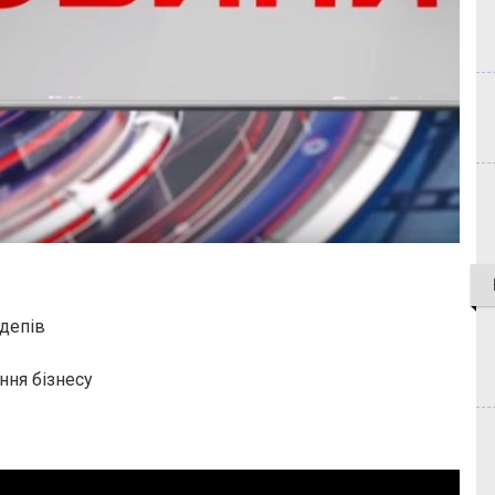
рдепів
ення бізнесу