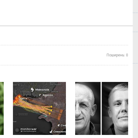
Поширень:
0