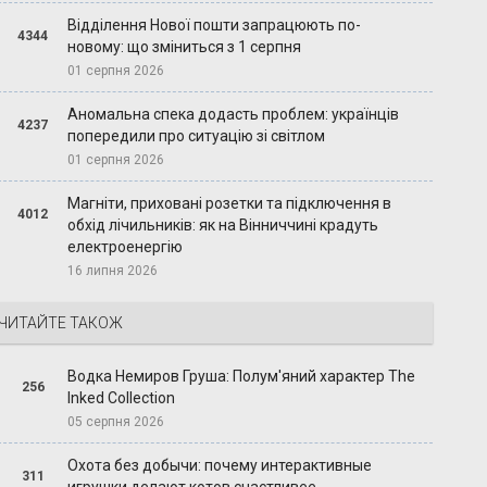
Відділення Нової пошти запрацюють по-
4344
новому: що зміниться з 1 серпня
01 серпня 2026
Аномальна спека додасть проблем: українців
4237
попередили про ситуацію зі світлом
01 серпня 2026
Магніти, приховані розетки та підключення в
4012
обхід лічильників: як на Вінниччині крадуть
електроенергію
16 липня 2026
ЧИТАЙТЕ ТАКОЖ
Водка Немиров Груша: Полум'яний характер The
256
Inked Collection
05 серпня 2026
Охота без добычи: почему интерактивные
311