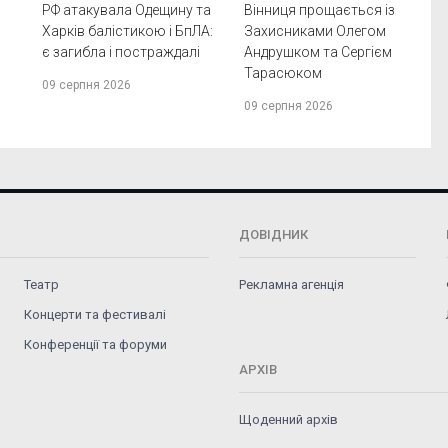
РФ атакувала Одещину та
Вінниця прощається із
Харків балістикою і БпЛА:
Захисниками Олегом
є загибла і постраждалі
Андрушком та Сергієм
Тарасюком
09 серпня 2026
09 серпня 2026
ДОВІДНИК
Театр
Рекламна агенція
Концерти та фестивалі
Конференції та форуми
АРХІВ
Щоденний архів